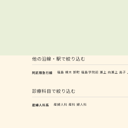
他の沿線・駅で絞り込む
福島
槻木
卸町
福島学院前
瀬上
向瀬上
高子
阿武隈急行線
診療科目で絞り込む
産婦人科
産科
婦人科
産婦人科系