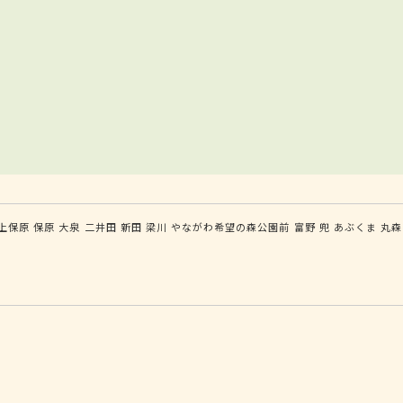
上保原
保原
大泉
二井田
新田
梁川
やながわ希望の森公園前
富野
兜
あぶくま
丸森