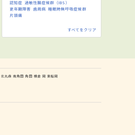
認知症
過敏性腸症候群（IBS）
更年期障害
歯周病
睡眠時無呼吸症候群
片頭痛
すべてをクリア
北丸森
南角田
角田
横倉
岡
東船岡