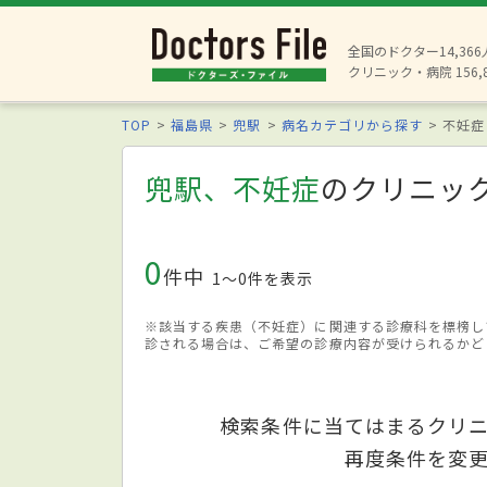
全国のドクター14,36
クリニック・病院 156,
TOP
福島県
兜駅
病名カテゴリから探す
不妊症
兜駅、不妊症
のクリニッ
0
件中
1〜0件を表示
※該当する疾患（不妊症）に関連する診療科を標榜し
診される場合は、ご希望の診療内容が受けられるかど
検索条件に当てはまるクリ
再度条件を変