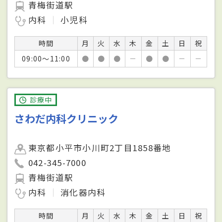
青梅街道駅
内科
小児科
時間
月
火
水
木
金
土
日
祝
09:00～11:00
●
●
●
－
●
●
－
－
診療中
さわだ内科クリニック
東京都小平市小川町2丁目1858番地
042-345-7000
青梅街道駅
内科
消化器内科
時間
月
火
水
木
金
土
日
祝