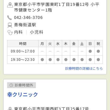
東京都小平市学園東町1丁目19番12号 小平
市健康センター1階
042-346-3706
青梅街道駅
内科
小児科
時間
月
火
水
木
金
土
日
祝
09:00～17:00
－
－
－
－
－
－
●
●
19:30～22:30
●
●
●
●
●
●
●
●
診療時間の詳細はこちら
診療時間外
幸クリニック
東京都小平市学園西町3丁目25番17号