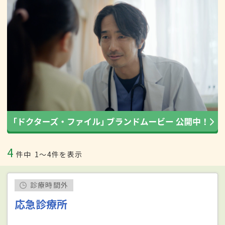
4
件中
1〜4件を表示
診療時間外
応急診療所