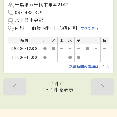
千葉県八千代市米本2167
047-488-3251
八千代中央駅
内科
血液内科
心療内科
すべて見る
時間
月
火
水
木
金
土
日
祝
09:00～12:00
●
●
－
－
－
●
－
－
14:00～17:00
●
－
－
●
●
－
－
－
診療時間の詳細はこちら
1件中
1〜1件を表示