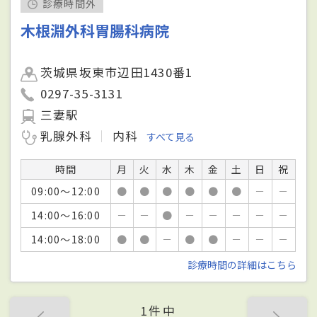
診療時間外
木根淵外科胃腸科病院
茨城県坂東市辺田1430番1
0297-35-3131
三妻駅
乳腺外科
内科
すべて見る
時間
月
火
水
木
金
土
日
祝
09:00～12:00
●
●
●
●
●
●
－
－
14:00～16:00
－
－
●
－
－
－
－
－
14:00～18:00
●
●
－
●
●
－
－
－
診療時間の詳細はこちら
1件中