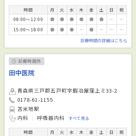
時間
月
火
水
木
金
土
日
祝
08:00～12:00
●
●
●
●
●
●
－
－
15:00～18:00
●
●
●
－
●
－
－
－
診療時間の詳細はこちら
診療時間外
田中医院
青森県三戸郡五戸町字鍜冶屋窪上ミ33-2
0178-61-1155
苫米地駅
内科
呼吸器内科
すべて見る
時間
月
火
水
木
金
土
日
祝