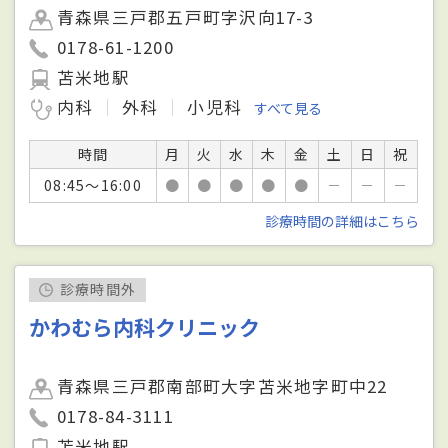
青森県三戸郡五戸町字沢向17-3
0178-61-1200
苫米地駅
内科
外科
小児科
すべて見る
時間
月
火
水
木
金
土
日
祝
08:45～16:00
●
●
●
●
●
－
－
－
診療時間の詳細はこちら
診療時間外
かわむら内科クリニック
青森県三戸郡南部町大字苫米地字町中22
0178-84-3111
苫米地駅