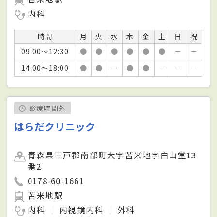
内科
時間
月
火
水
木
金
土
日
祝
09:00～12:30
●
●
●
●
●
●
－
－
14:00～18:00
●
●
－
●
●
－
－
－
診療時間外
はらだクリニック
青森県三戸郡南部町大字苫米地字白山堂13
番2
0178-60-1661
苫米地駅
内科
内視鏡内科
外科