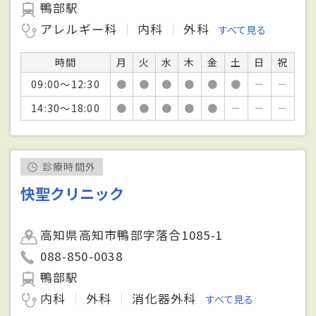
鴨部駅
アレルギー科
内科
外科
すべて見る
時間
月
火
水
木
金
土
日
祝
09:00～12:30
●
●
●
●
●
●
－
－
14:30～18:00
●
●
●
●
●
－
－
－
診療時間外
快聖クリニック
高知県高知市鴨部字落合1085-1
088-850-0038
鴨部駅
内科
外科
消化器外科
すべて見る