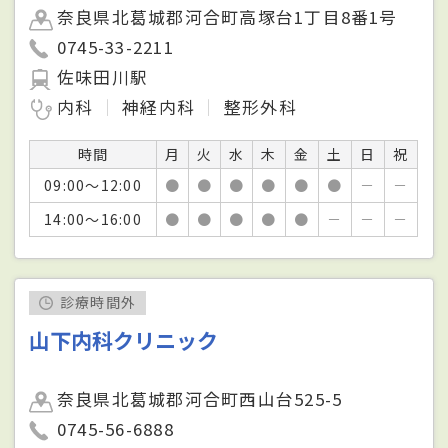
奈良県北葛城郡河合町高塚台1丁目8番1号
0745-33-2211
佐味田川駅
内科
神経内科
整形外科
時間
月
火
水
木
金
土
日
祝
09:00～12:00
●
●
●
●
●
●
－
－
14:00～16:00
●
●
●
●
●
－
－
－
診療時間外
山下内科クリニック
奈良県北葛城郡河合町西山台525-5
0745-56-6888