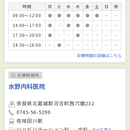
時間
月
火
水
木
金
土
日
祝
09:00～12:00
●
●
●
●
●
●
－
－
14:00～17:00
●
－
●
●
●
－
－
－
17:30～20:00
●
－
－
●
－
－
－
－
14:30～16:00
－
●
－
－
－
－
－
－
診療時間の詳細はこちら
診療時間外
水野内科医院
奈良県北葛城郡河合町西穴闇232
0745-56-5290
佐味田川駅
リハビリテーション科
内科
すべて見る