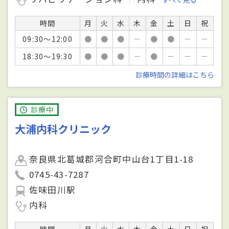
時間
月
火
水
木
金
土
日
祝
09:30～12:00
●
●
●
－
●
●
－
－
18:30～19:30
●
●
●
－
●
－
－
－
診療時間の詳細はこちら
診療中
大浦内科クリニック
奈良県北葛城郡河合町中山台1丁目1-18
0745-43-7287
佐味田川駅
内科
時間
月
火
水
木
金
土
日
祝