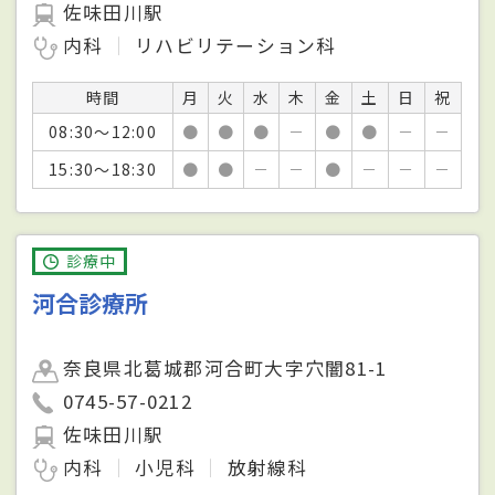
佐味田川駅
内科
リハビリテーション科
時間
月
火
水
木
金
土
日
祝
08:30～12:00
●
●
●
－
●
●
－
－
15:30～18:30
●
●
－
－
●
－
－
－
診療中
河合診療所
奈良県北葛城郡河合町大字穴闇81-1
0745-57-0212
佐味田川駅
内科
小児科
放射線科