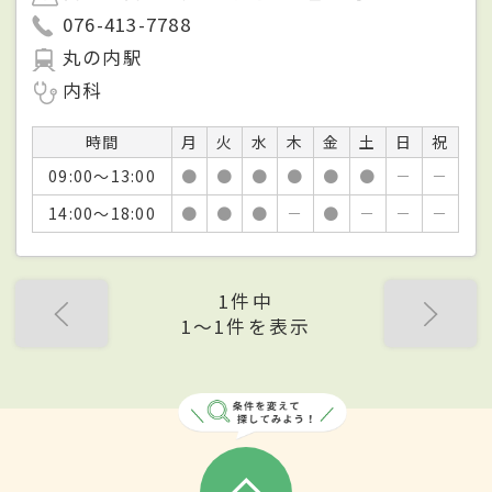
076-413-7788
丸の内駅
内科
時間
月
火
水
木
金
土
日
祝
09:00～13:00
●
●
●
●
●
●
－
－
14:00～18:00
●
●
●
－
●
－
－
－
1件中
1〜1件を表示