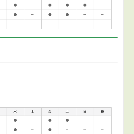
●
－
●
●
●
－
●
－
●
●
－
－
－
－
－
－
－
－
水
木
金
土
日
祝
●
－
●
●
－
－
●
－
●
－
－
－