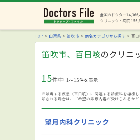
全国のドクター14,36
クリニック・病院 156,
TOP
山梨県
笛吹市
病名カテゴリから探す
百日
笛吹市、百日咳
のクリニ
15
件中
1〜15件を表示
※該当する疾患（百日咳）に関連する診療科を標榜し
診される場合は、ご希望の診療内容が受けられるかど
望月内科クリニック