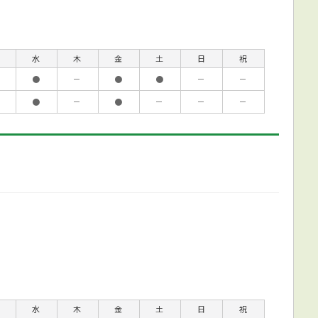
水
木
金
土
日
祝
●
－
●
●
－
－
●
－
●
－
－
－
水
木
金
土
日
祝