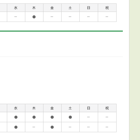
水
木
金
土
日
祝
－
●
－
－
－
－
水
木
金
土
日
祝
●
●
●
●
－
－
●
－
●
－
－
－