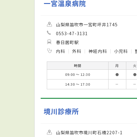
一宮温泉病院
山梨県笛吹市一宮町坪井1745
0553-47-3131
春日居町駅
内科
外科
神経内科
小児科
時間
月
火
09:00 ～ 12:30
●
●
14:30 ～ 17:30
－
－
境川診療所
山梨県笛吹市境川町石橋2207-1