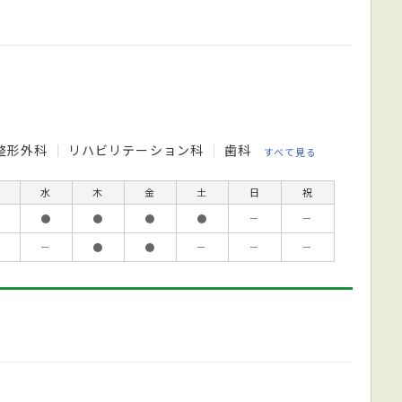
整形外科
リハビリテーション科
歯科
すべて見る
水
木
金
土
日
祝
●
●
●
●
－
－
－
●
●
－
－
－