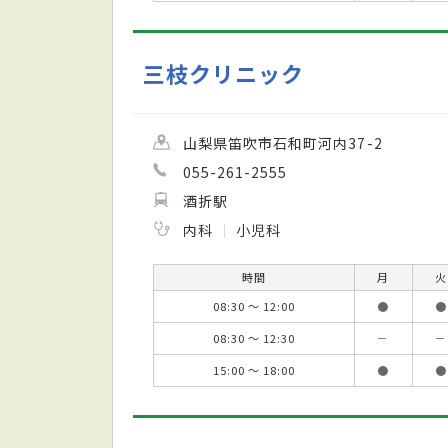
三枝クリニック
山梨県笛吹市石和町河内37-2
055-261-2555
酒折駅
内科
小児科
時間
月
火
08:30 ～ 12:00
●
●
08:30 ～ 12:30
－
－
15:00 ～ 18:00
●
●