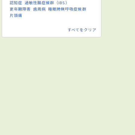
認知症
過敏性腸症候群（IBS）
更年期障害
歯周病
睡眠時無呼吸症候群
片頭痛
すべてをクリア