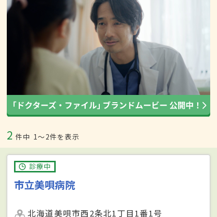
2
件中
1〜2件を表示
診療中
市立美唄病院
北海道美唄市西2条北1丁目1番1号