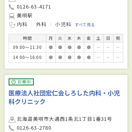
0126-63-4171
美唄駅
内科
外科
小児科
すべて見る
時間
月
火
水
木
金
土
日
祝
09:00～11:30
●
●
●
●
●
－
－
－
14:00～16:00
●
●
●
●
●
－
－
－
診療中
医療法人社団宏仁会しろした内科・小児
科クリニック
北海道美唄市大通西1条北1丁目1番31号
0126-63-2780