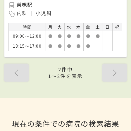
美唄駅
内科
小児科
時間
月
火
水
木
金
土
日
祝
09:00～12:00
●
●
●
●
●
●
－
－
13:15～17:00
●
●
●
●
●
－
－
－
2件中
1〜2件を表示
現在の条件での病院の検索結果