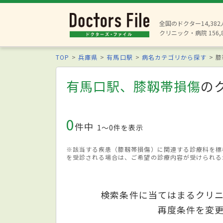
全国のドクター14,38
クリニック・病院 156,
TOP
兵庫県
有馬口駅
病名カテゴリから探す
膝
有馬口駅、膝靱帯損傷
の
0
件中
1〜0件を表示
※該当する疾患（膝靱帯損傷）に関連する診療科を標
を受診される場合は、ご希望の診療内容が受けられる
検索条件に当てはまるクリ
再度条件を変