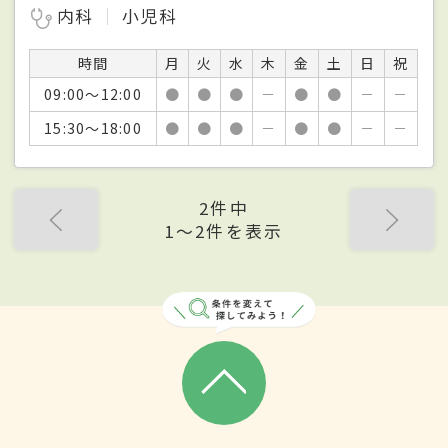
内科
小児科
時間
月
火
水
木
金
土
日
祝
09:00～12:00
●
●
●
－
●
●
－
－
15:30～18:00
●
●
●
－
●
●
－
－
2件中
1〜2件を表示