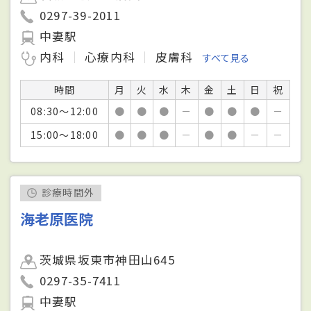
0297-39-2011
中妻駅
内科
心療内科
皮膚科
すべて見る
時間
月
火
水
木
金
土
日
祝
08:30～12:00
●
●
●
－
●
●
●
－
15:00～18:00
●
●
●
－
●
●
－
－
診療時間外
海老原医院
茨城県坂東市神田山645
0297-35-7411
中妻駅