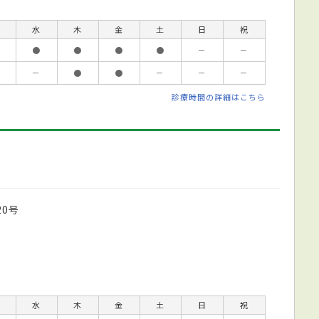
水
木
金
土
日
祝
●
●
●
●
－
－
－
●
●
－
－
－
診療時間の詳細はこちら
0号
水
木
金
土
日
祝