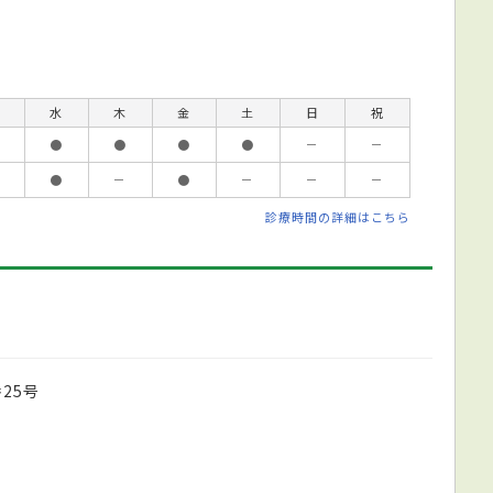
水
木
金
土
日
祝
●
●
●
●
－
－
●
－
●
－
－
－
診療時間の詳細はこちら
25号