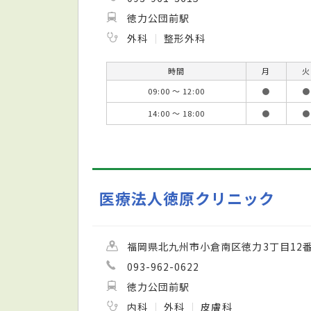
徳力公団前駅
外科
整形外科
時間
月
火
09:00 ～ 12:00
●
●
14:00 ～ 18:00
●
●
医療法人徳原クリニック
福岡県北九州市小倉南区徳力3丁目12番
093-962-0622
徳力公団前駅
内科
外科
皮膚科