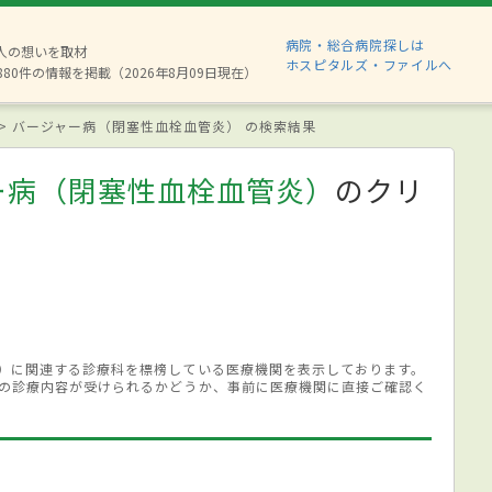
病院・総合病院探しは
2人の想いを取材
ホスピタルズ・ファイルへ
880件の情報を掲載（2026年8月09日現在）
バージャー病（閉塞性血栓血管炎） の検索結果
ー病（閉塞性血栓血管炎）
のクリ
）に関連する診療科を標榜している医療機関を表示しております。
の診療内容が受けられるかどうか、事前に医療機関に直接ご確認く