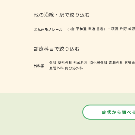
他の沿線・駅で絞り込む
小倉
平和通
旦過
香春口三萩野
片野
城
北九州モノレール
診療科目で絞り込む
外科
整形外科
形成外科
消化器外科
胃腸外科
気管
外科系
血管外科
内分泌外科
症状から調べ