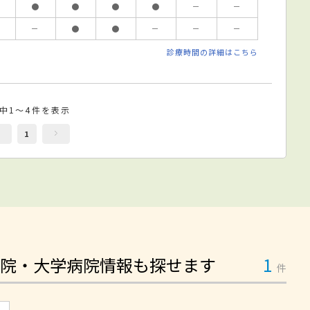
●
●
●
●
－
－
－
●
●
－
－
－
診療時間の詳細はこちら
件中1～4件を表示
1
院・大学病院情報も探せます
1
件