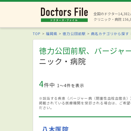
全国のドクター14,38
クリニック・病院 156,
TOP
福岡県
徳力公団前駅
病名カテゴリから探す
徳力公団前駅、バージャ
ニック・病院
4
件中
1〜4件を表示
※該当する疾患（バージャー病（閉塞性血栓血管炎）
掲載されている医療機関を受診される場合は、ご希望
ださい。
八木医院