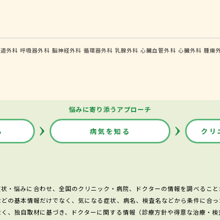
食道外科
呼吸器外科
脳神経外科
循環器外科
乳腺外科
心臓血管外科
心臓外科
腫瘍
悩みに寄り添うアプローチ
る
病気を知る
クリ
症状・悩みに合わせ、全国のクリニック・病院、ドクターの情報を調べること
などの基本情報だけでなく、気になる症状、病名、検査名などから条件に合っ
なく、独自取材に基づき、ドクターに関する情報（診療方針や得意な治療・検