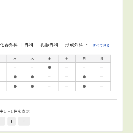
消化器外科
外科
乳腺外科
形成外科
整形外科
産婦人
すべて見る
水
木
金
土
日
祝
－
－
●
－
－
－
●
●
－
－
●
－
●
●
－
－
●
－
件中1～1件を表示
1