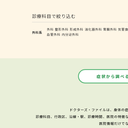
診療科目で絞り込む
外科
整形外科
形成外科
消化器外科
胃腸外科
気管
外科系
血管外科
内分泌外科
症状から調べ
ドクターズ・ファイルは、身体の
診療科目、行政区、沿線・駅、診療時間、医院の特徴
医院情報だけで