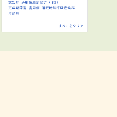
認知症
過敏性腸症候群（IBS）
更年期障害
歯周病
睡眠時無呼吸症候群
片頭痛
すべてをクリア