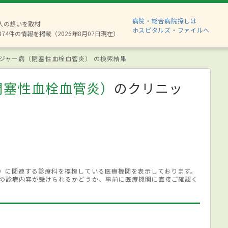
病院・総合病院探しは
6人の想いを取材
ホスピタルズ・ファイルへ
874件の情報を掲載（2026年8月07日現在）
ジャー病（閉塞性血栓血管炎） の検索結果
閉塞性血栓血管炎）
のクリニッ
）に関連する診療科を標榜している医療機関を表示しております。
の診療内容が受けられるかどうか、事前に医療機関に直接ご確認く