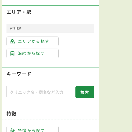
エリア・駅
五社駅
エリアから探す
科
小児科
緩和ケア内科
麻酔科
放射線科
リハビリテー
沿線から探す
キーワード
特徴
特徴から探す