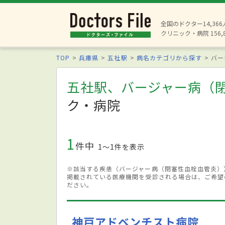
全国のドクター14,36
クリニック・病院 156,
TOP
兵庫県
五社駅
病名カテゴリから探す
バー
五社駅、バージャー病（
ク・病院
1
件中
1〜1件を表示
※該当する疾患（バージャー病（閉塞性血栓血管炎）
掲載されている医療機関を受診される場合は、ご希望
ださい。
神戸アドベンチスト病院