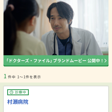
1
件中
1〜1件を表示
診療中
村瀬病院