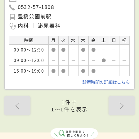
0532-57-1808
豊橋公園前駅
内科
泌尿器科
時間
月
火
水
木
金
土
日
祝
09:00～12:30
●
●
－
●
●
－
－
－
09:00～13:00
－
－
－
－
－
●
－
－
16:00～19:00
●
●
－
●
●
－
－
－
診療時間の詳細はこちら
1件中
1〜1件を表示