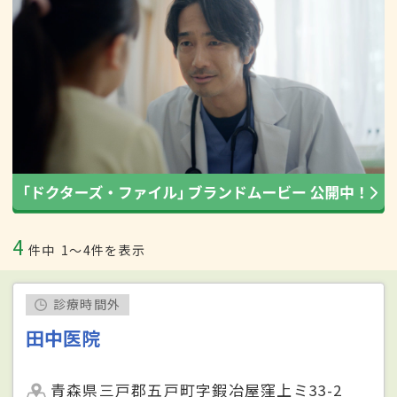
4
件中
1〜4件を表示
診療時間外
田中医院
青森県三戸郡五戸町字鍜冶屋窪上ミ33-2