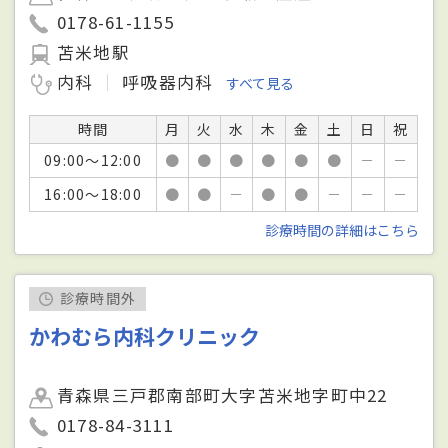
0178-61-1155
苫米地駅
内科
呼吸器内科
すべて見る
時間
月
火
水
木
金
土
日
祝
09:00～12:00
●
●
●
●
●
●
－
－
16:00～18:00
●
●
－
●
●
－
－
－
診療時間の詳細はこちら
診療時間外
かわむら内科クリニック
青森県三戸郡南部町大字苫米地字町中22
0178-84-3111