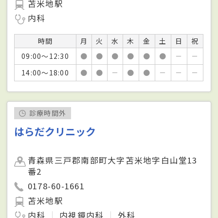
苫米地駅
内科
時間
月
火
水
木
金
土
日
祝
09:00～12:30
●
●
●
●
●
●
－
－
14:00～18:00
●
●
－
●
●
－
－
－
診療時間外
はらだクリニック
青森県三戸郡南部町大字苫米地字白山堂13
番2
0178-60-1661
苫米地駅
内科
内視鏡内科
外科