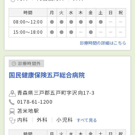
時間
月
火
水
木
金
土
日
祝
08:00～12:00
●
●
●
●
●
●
－
－
15:00～18:00
●
●
●
－
●
－
－
－
診療時間の詳細はこちら
診療時間外
国民健康保険五戸総合病院
青森県三戸郡五戸町字沢向17-3
0178-61-1200
苫米地駅
内科
外科
小児科
すべて見る
時間
月
火
水
木
金
土
日
祝