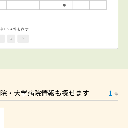
－
－
－
●
－
－
件中1～4件を表示
1
院・大学病院情報も探せます
1
件