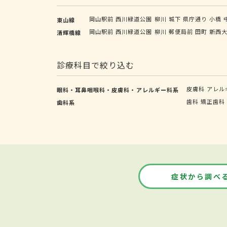
岡山駅前
西川緑道公園
柳川
城下
県庁通り
小橋
東山線
岡山駅前
西川緑道公園
柳川
郵便局前
田町
新西
清輝橋線
診療科目で絞り込む
皮膚科
アレル
眼科・耳鼻咽喉科・皮膚科・アレルギー科系
歯科
矯正歯科
歯科系
症状から調べ