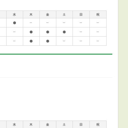
水
木
金
土
日
祝
●
－
－
－
－
－
－
●
●
●
－
－
－
●
●
－
－
－
水
木
金
土
日
祝