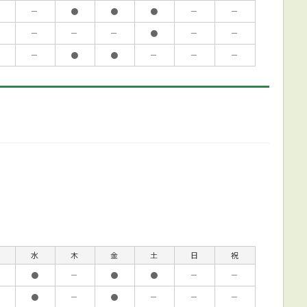
－
●
●
●
－
－
－
－
－
●
－
－
－
●
●
－
－
－
水
木
金
土
日
祝
●
－
●
●
－
－
●
－
●
－
－
－