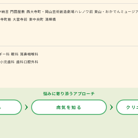
中納言
門田屋敷
西大寺町・岡山芸術創造劇場ハレノワ前
東山・おかでんミュージ
大寺町筋
大雲寺前
東中央町
清輝橋
ギー科
眼科
耳鼻咽喉科
小児歯科
歯科口腔外科
悩みに寄り添うアプローチ
る
病気を知る
クリ