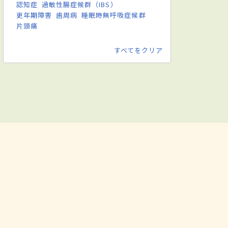
認知症
過敏性腸症候群（IBS）
更年期障害
歯周病
睡眠時無呼吸症候群
片頭痛
すべてをクリア