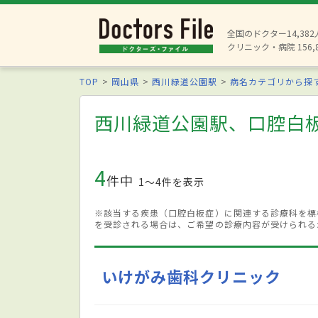
全国のドクター14,38
クリニック・病院 156,
TOP
岡山県
西川緑道公園駅
病名カテゴリから探
西川緑道公園駅、口腔白
4
件中
1〜4件を表示
※該当する疾患（口腔白板症）に関連する診療科を標
を受診される場合は、ご希望の診療内容が受けられる
いけがみ歯科クリニック