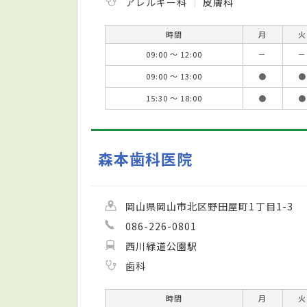
アレルギー科
皮膚科
時間
月
火
09:00 ～ 12:00
－
－
09:00 ～ 13:00
●
●
15:30 ～ 18:00
●
●
森本歯科医院
岡山県岡山市北区野田屋町1丁目1-3
086-226-0801
西川緑道公園駅
歯科
時間
月
火