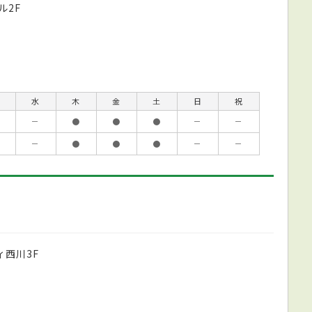
ル2F
水
木
金
土
日
祝
－
●
●
●
－
－
－
●
●
●
－
－
ィ西川3F