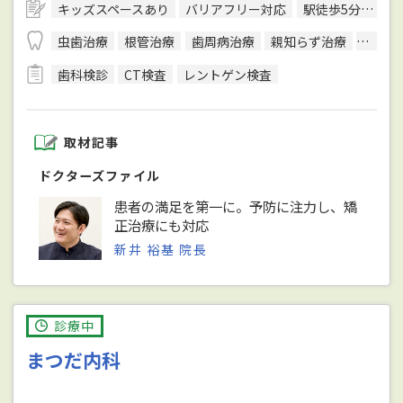
キッズスペースあり
バリアフリー対応
駅徒歩5分圏内
虫歯治療
根管治療
歯周病治療
親知らず治療
顎関節
歯科検診
CT検査
レントゲン検査
取材記事
ドクターズファイル
患者の満足を第一に。予防に注力し、矯
正治療にも対応
新井 裕基 院長
診療中
まつだ内科