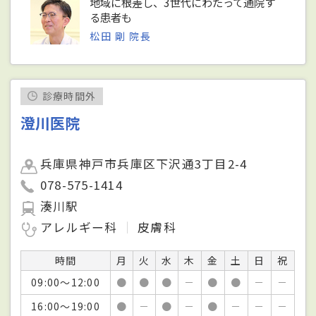
地域に根差し、3世代にわたって通院す
る患者も
松田 剛 院長
診療時間外
澄川医院
兵庫県神戸市兵庫区下沢通3丁目2-4
078-575-1414
湊川駅
アレルギー科
皮膚科
時間
月
火
水
木
金
土
日
祝
09:00～12:00
●
●
●
－
●
●
－
－
16:00～19:00
●
－
●
－
●
－
－
－