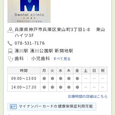
兵庫県神戸市兵庫区東山町3丁目1-8 東山
ハイツ3F
078-531-7176
湊川駅 湊川公園駅 新開地駅
歯科
小児歯科
すべて見る
時間
月
火
水
木
金
土
日
祝
09:00～13:00
●
●
●
●
●
－
－
－
14:00～17:30
●
●
●
●
●
－
－
－
診療時間の詳細はこちら
マイナンバーカードの健康保険証利用可能