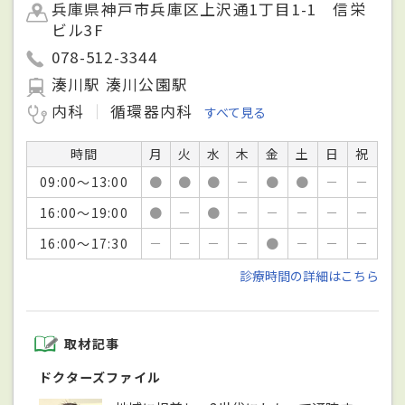
兵庫県神戸市兵庫区上沢通1丁目1-1 信栄
ビル3F
078-512-3344
湊川駅 湊川公園駅
内科
循環器内科
すべて見る
時間
月
火
水
木
金
土
日
祝
09:00～13:00
●
●
●
－
●
●
－
－
16:00～19:00
●
－
●
－
－
－
－
－
16:00～17:30
－
－
－
－
●
－
－
－
診療時間の詳細はこちら
取材記事
ドクターズファイル