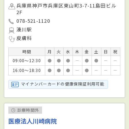
兵庫県神戸市兵庫区東山町3-7-11島田ビル
2F
078-521-1120
湊川駅
皮膚科
時間
月
火
水
木
金
土
日
祝
09:00～12:30
●
●
●
－
●
●
－
－
16:00～18:30
●
●
●
－
●
－
－
－
マイナンバーカードの健康保険証利用可能
診療時間外
医療法人川崎病院