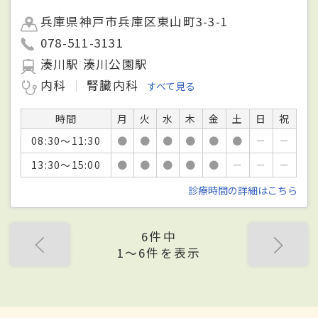
兵庫県神戸市兵庫区東山町3-3-1
078-511-3131
湊川駅 湊川公園駅
内科
腎臓内科
すべて見る
時間
月
火
水
木
金
土
日
祝
08:30～11:30
●
●
●
●
●
●
－
－
13:30～15:00
●
●
●
●
●
－
－
－
診療時間の詳細はこちら
6件中
1〜6件を表示