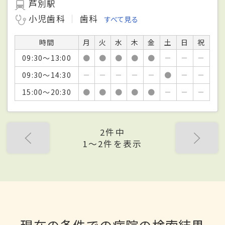
芦別駅
小児歯科
歯科
すべて見る
時間
月
火
水
木
金
土
日
祝
09:30～13:00
●
●
●
●
●
－
－
－
09:30～14:30
－
－
－
－
－
●
－
－
15:00～20:30
●
●
●
●
●
－
－
－
2件中
1〜2件を表示