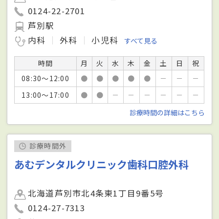
0124-22-2701
芦別駅
内科
外科
小児科
すべて見る
時間
月
火
水
木
金
土
日
祝
08:30～12:00
●
●
●
●
●
－
－
－
13:00～17:00
●
●
－
－
－
－
－
－
診療時間の詳細はこちら
診療時間外
あむデンタルクリニック歯科口腔外科
北海道芦別市北4条東1丁目9番5号
0124-27-7313