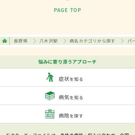
PAGE TOP
長野県
八木沢駅
病名カテゴリから探す
パ
悩みに寄り添うアプローチ
症状
を知る
病気
を知る
病院
を探す
ドクターズ・ファイルは、身体の症状・悩みに合わせ、全国