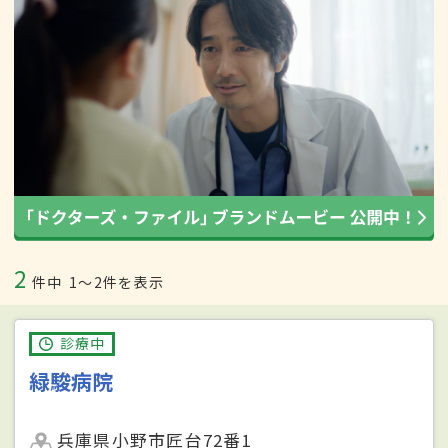
2
件中
1〜2件を表示
診療中
緑駿病院
兵庫県小野市匠台72番1