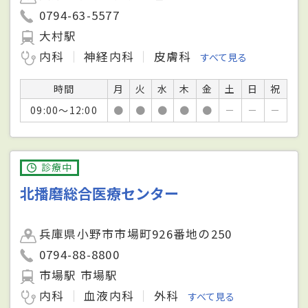
0794-63-5577
大村駅
内科
神経内科
皮膚科
すべて見る
時間
月
火
水
木
金
土
日
祝
09:00～12:00
●
●
●
●
●
－
－
－
診療中
北播磨総合医療センター
兵庫県小野市市場町926番地の250
0794-88-8800
市場駅 市場駅
内科
血液内科
外科
すべて見る