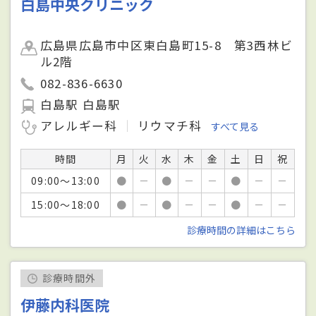
白島中央クリニック
広島県広島市中区東白島町15-8 第3西林ビ
ル2階
082-836-6630
白島駅 白島駅
アレルギー科
リウマチ科
すべて見る
時間
月
火
水
木
金
土
日
祝
09:00～13:00
●
－
●
－
－
●
－
－
15:00～18:00
●
－
●
－
－
●
－
－
診療時間の詳細はこちら
診療時間外
伊藤内科医院