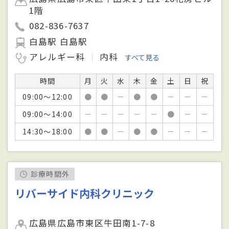
1階
082-836-7637
白島駅 白島駅
アレルギー科
内科
すべて見る
時間
月
火
水
木
金
土
日
祝
09:00～12:00
●
●
－
●
●
－
－
－
09:00～14:00
－
－
－
－
－
●
－
－
14:30～18:00
●
●
－
●
●
－
－
－
診療時間外
リバーサイド内科クリニック
広島県広島市東区牛田南1-7-8