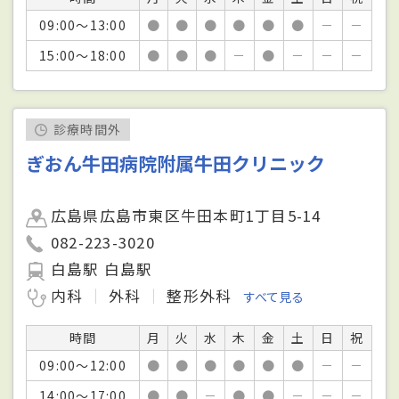
09:00～13:00
●
●
●
●
●
●
－
－
15:00～18:00
●
●
●
－
●
－
－
－
診療時間外
ぎおん牛田病院附属牛田クリニック
広島県広島市東区牛田本町1丁目5-14
082-223-3020
白島駅 白島駅
内科
外科
整形外科
すべて見る
時間
月
火
水
木
金
土
日
祝
09:00～12:00
●
●
●
●
●
●
－
－
14:00～17:00
●
●
－
●
●
－
－
－