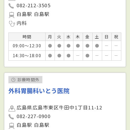
082-212-3505
白島駅 白島駅
内科
時間
月
火
水
木
金
土
日
祝
09:00～12:30
●
●
●
●
●
●
－
－
14:30～18:00
●
●
●
－
●
－
－
－
診療時間外
外科胃腸科いとう医院
広島県広島市東区牛田中1丁目11-12
082-227-0900
白島駅 白島駅