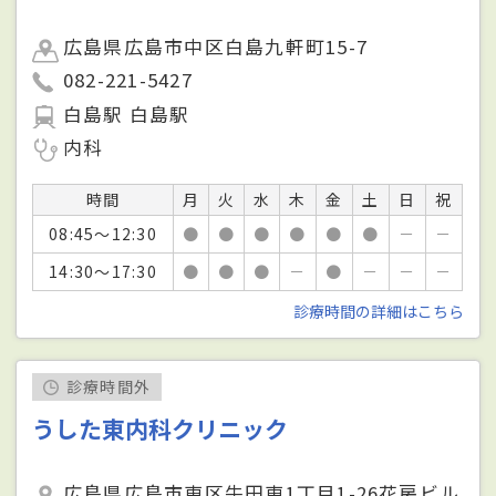
広島県広島市中区白島九軒町15-7
082-221-5427
白島駅 白島駅
内科
時間
月
火
水
木
金
土
日
祝
08:45～12:30
●
●
●
●
●
●
－
－
14:30～17:30
●
●
●
－
●
－
－
－
診療時間の詳細はこちら
診療時間外
うした東内科クリニック
広島県広島市東区牛田東1丁目1-26花房ビル