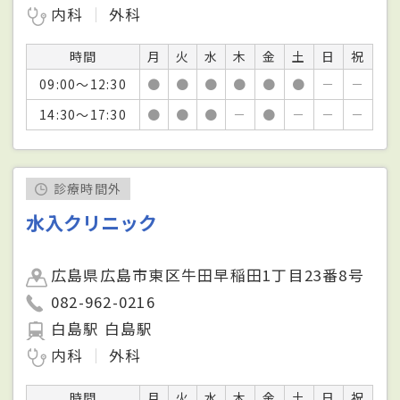
内科
外科
時間
月
火
水
木
金
土
日
祝
09:00～12:30
●
●
●
●
●
●
－
－
14:30～17:30
●
●
●
－
●
－
－
－
診療時間外
水入クリニック
広島県広島市東区牛田早稲田1丁目23番8号
082-962-0216
白島駅 白島駅
内科
外科
時間
月
火
水
木
金
土
日
祝