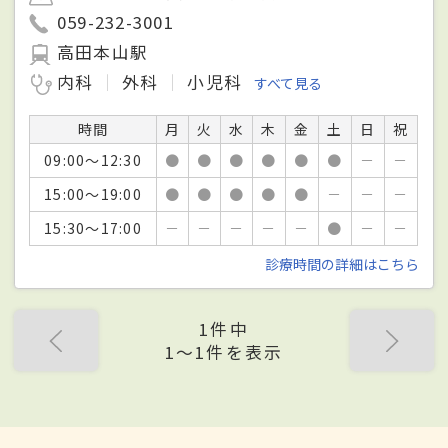
059-232-3001
高田本山駅
内科
外科
小児科
すべて見る
時間
月
火
水
木
金
土
日
祝
09:00～12:30
●
●
●
●
●
●
－
－
15:00～19:00
●
●
●
●
●
－
－
－
15:30～17:00
－
－
－
－
－
●
－
－
診療時間の詳細はこちら
1件中
1〜1件を表示