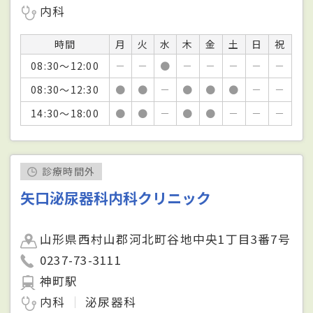
内科
時間
月
火
水
木
金
土
日
祝
08:30～12:00
－
－
●
－
－
－
－
－
08:30～12:30
●
●
－
●
●
●
－
－
14:30～18:00
●
●
－
●
●
－
－
－
診療時間外
矢口泌尿器科内科クリニック
山形県西村山郡河北町谷地中央1丁目3番7号
0237-73-3111
神町駅
内科
泌尿器科