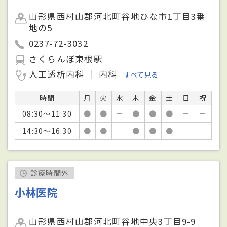
山形県西村山郡河北町谷地ひな市1丁目3番
地の5
0237-72-3032
さくらんぼ東根駅
人工透析内科
内科
すべて見る
時間
月
火
水
木
金
土
日
祝
08:30～11:30
●
●
－
●
●
●
－
－
14:30～16:30
●
●
－
●
●
●
－
－
診療時間外
小林医院
山形県西村山郡河北町谷地中央3丁目9-9