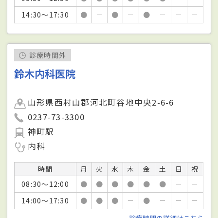
14:30～17:30
●
－
●
－
●
－
－
－
診療時間外
鈴木内科医院
山形県西村山郡河北町谷地中央2-6-6
0237-73-3300
神町駅
内科
時間
月
火
水
木
金
土
日
祝
08:30～12:00
●
●
●
●
●
●
－
－
14:00～17:30
●
●
●
－
●
－
－
－
診療時間の詳細はこちら