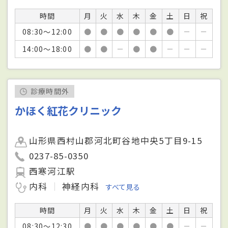
時間
月
火
水
木
金
土
日
祝
08:30～12:00
●
●
●
●
●
●
－
－
14:00～18:00
●
●
－
●
●
－
－
－
診療時間外
かほく紅花クリニック
山形県西村山郡河北町谷地中央5丁目9-15
0237-85-0350
西寒河江駅
内科
神経内科
すべて見る
時間
月
火
水
木
金
土
日
祝
08:30～12:30
●
●
●
●
●
●
－
－