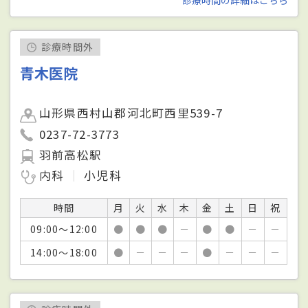
診療時間外
青木医院
山形県西村山郡河北町西里539-7
0237-72-3773
羽前高松駅
内科
小児科
時間
月
火
水
木
金
土
日
祝
09:00～12:00
●
●
●
－
●
●
－
－
14:00～18:00
●
－
－
－
●
－
－
－