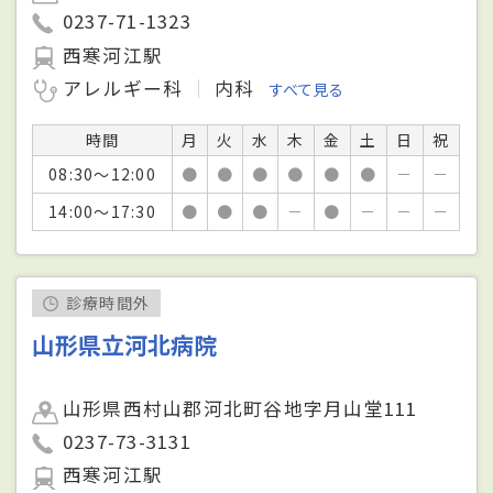
0237-71-1323
西寒河江駅
アレルギー科
内科
すべて見る
時間
月
火
水
木
金
土
日
祝
08:30～12:00
●
●
●
●
●
●
－
－
14:00～17:30
●
●
●
－
●
－
－
－
診療時間外
山形県立河北病院
山形県西村山郡河北町谷地字月山堂111
0237-73-3131
西寒河江駅