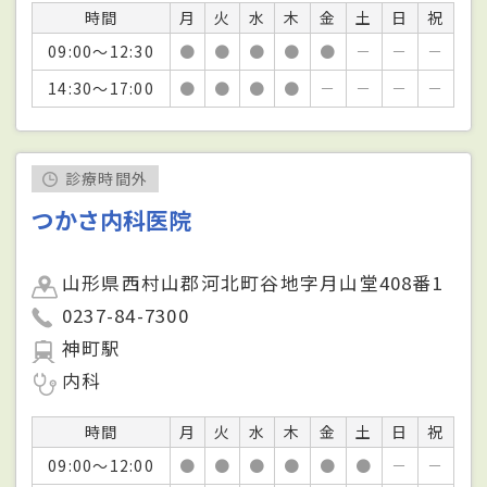
時間
月
火
水
木
金
土
日
祝
09:00～12:30
●
●
●
●
●
－
－
－
14:30～17:00
●
●
●
●
－
－
－
－
診療時間外
つかさ内科医院
山形県西村山郡河北町谷地字月山堂408番1
0237-84-7300
神町駅
内科
時間
月
火
水
木
金
土
日
祝
09:00～12:00
●
●
●
●
●
●
－
－