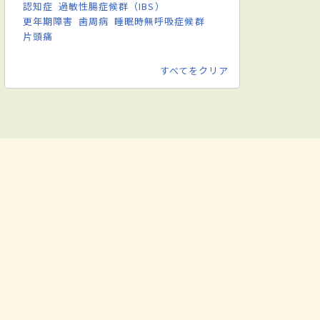
認知症
過敏性腸症候群（IBS）
更年期障害
歯周病
睡眠時無呼吸症候群
片頭痛
すべてをクリア