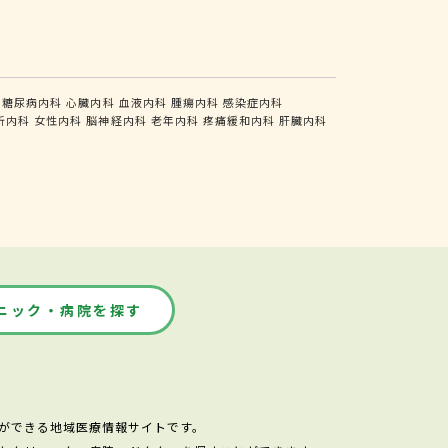
糖尿病内科
心臓内科
血液内科
腫瘍内科
感染症内科
析内科
女性内科
脳神経内科
老年内科
疼痛緩和内科
肝臓内科
ニック・病院を探す
ができる地域医療情報サイトです。