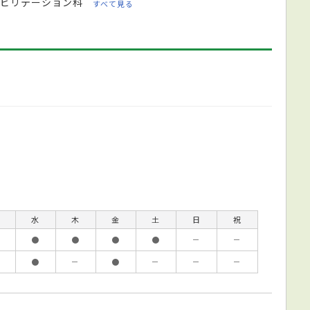
ビリテーション科
すべて見る
水
木
金
土
日
祝
●
●
●
●
－
－
●
－
●
－
－
－