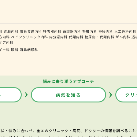
科
胃腸内科
気管食道内科
呼吸器内科
循環器内科
腎臓内科
神経内科
人工透析内科
方内科
ペインクリニック内科
内分泌内科
代謝内科
糖尿病・代謝内科
がん内科
透
ケア内科
ギー科
眼科
耳鼻咽喉科
悩みに寄り添うアプローチ
る
病気を知る
クリ
症状・悩みに合わせ、全国のクリニック・病院、ドクターの情報を調べること