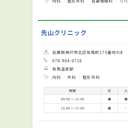
内科
整形外科
耳鼻咽喉科
リハ
先山クリニック
兵庫県神戸市北区有馬町175番地の8
078-904-0716
有馬温泉駅
内科
外科
整形外科
時間
月
火
09:00 ～ 12:00
●
●
15:00 ～ 17:00
●
－