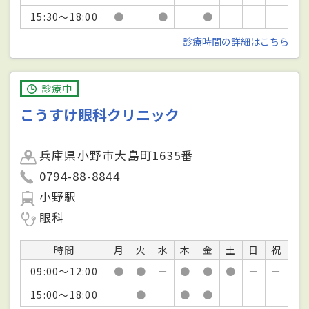
15:30～18:00
●
－
●
－
●
－
－
－
診療時間の詳細はこちら
診療中
こうすけ眼科クリニック
兵庫県小野市大島町1635番
0794-88-8844
小野駅
眼科
時間
月
火
水
木
金
土
日
祝
09:00～12:00
●
●
－
●
●
●
－
－
15:00～18:00
－
●
－
●
●
－
－
－