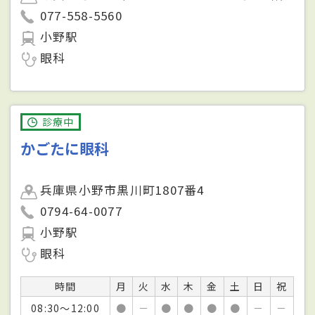
077-558-5560
小野駅
眼科
診療中
かごたに眼科
兵庫県小野市黒川町1807番4
0794-64-0077
小野駅
眼科
時間
月
火
水
木
金
土
日
祝
08:30～12:00
●
－
●
●
●
●
－
－