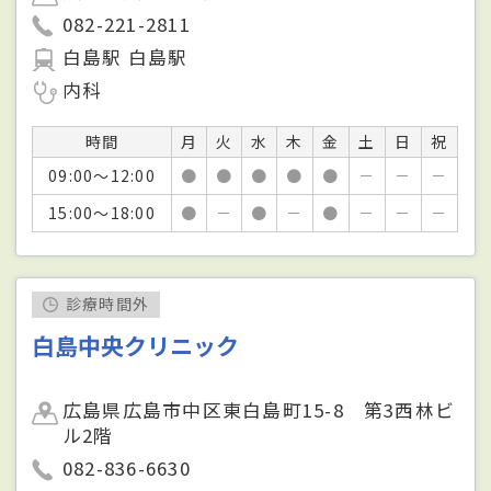
082-221-2811
白島駅 白島駅
内科
時間
月
火
水
木
金
土
日
祝
09:00～12:00
●
●
●
●
●
－
－
－
15:00～18:00
●
－
●
－
●
－
－
－
診療時間外
白島中央クリニック
広島県広島市中区東白島町15-8 第3西林ビ
ル2階
082-836-6630