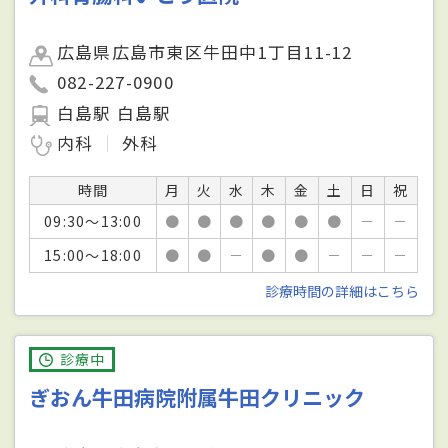
広島県広島市東区牛田中1丁目11-12
082-227-0900
白島駅 白島駅
内科
外科
時間
月
火
水
木
金
土
日
祝
09:30～13:00
●
●
●
●
●
●
－
－
15:00～18:00
●
●
－
●
●
－
－
－
診療時間の詳細はこちら
診療中
ぎおん牛田病院附属牛田クリニック