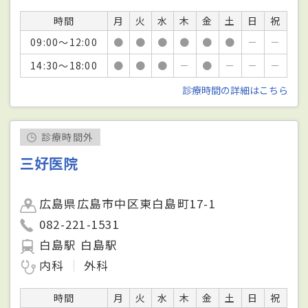
時間
月
火
水
木
金
土
日
祝
09:00～12:00
●
●
●
●
●
●
－
－
14:30～18:00
●
●
●
－
●
－
－
－
診療時間の詳細はこちら
診療時間外
三好医院
広島県広島市中区東白島町17-1
082-221-1531
白島駅 白島駅
内科
外科
時間
月
火
水
木
金
土
日
祝