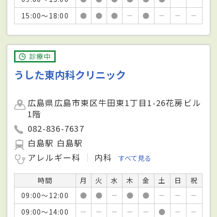
15:00～18:00
●
●
●
－
●
－
－
－
診療中
うした東内科クリニック
広島県広島市東区牛田東1丁目1-26花房ビル
1階
082-836-7637
白島駅 白島駅
アレルギー科
内科
すべて見る
時間
月
火
水
木
金
土
日
祝
09:00～12:00
●
●
－
●
●
－
－
－
09:00～14:00
－
－
－
－
－
●
－
－