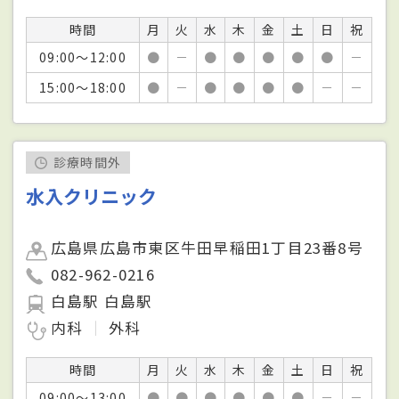
時間
月
火
水
木
金
土
日
祝
09:00～12:00
●
－
●
●
●
●
●
－
15:00～18:00
●
－
●
●
●
●
－
－
診療時間外
水入クリニック
広島県広島市東区牛田早稲田1丁目23番8号
082-962-0216
白島駅 白島駅
内科
外科
時間
月
火
水
木
金
土
日
祝
09:00～13:00
●
●
●
●
●
●
－
－