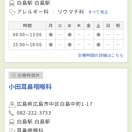
白島駅 白島駅
アレルギー科
リウマチ科
すべて見る
時間
月
火
水
木
金
土
日
祝
09:00～13:00
●
－
●
－
－
●
－
－
15:00～18:00
●
－
●
－
－
●
－
－
診療時間の詳細はこちら
診療時間外
小田耳鼻咽喉科
広島県広島市中区白島中町1-17
082-222-3733
白島駅 白島駅
耳鼻咽喉科