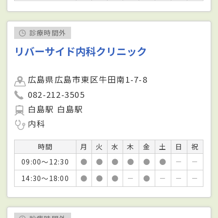
診療時間外
リバーサイド内科クリニック
広島県広島市東区牛田南1-7-8
082-212-3505
白島駅 白島駅
内科
時間
月
火
水
木
金
土
日
祝
09:00～12:30
●
●
●
●
●
●
－
－
14:30～18:00
●
●
●
－
●
－
－
－