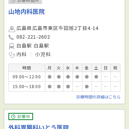
診療時間外
山地内科医院
広島県広島市東区牛田旭2丁目4-14
082-221-2602
白島駅 白島駅
内科
小児科
時間
月
火
水
木
金
土
日
祝
09:00～12:00
●
●
●
●
●
●
－
－
15:00～18:00
●
●
●
－
●
－
－
－
診療時間の詳細はこちら
診療中
外科胃腸科いとう医院