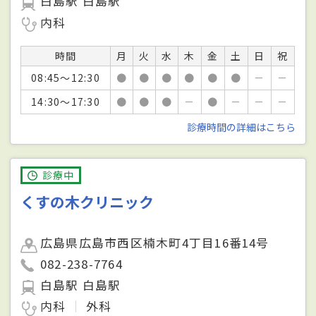
白島駅 白島駅
内科
時間
月
火
水
木
金
土
日
祝
08:45～12:30
●
●
●
●
●
●
－
－
14:30～17:30
●
●
●
－
●
－
－
－
診療時間の詳細はこちら
診療中
くすの木クリニック
広島県広島市西区楠木町4丁目16番14号
082-238-7764
白島駅 白島駅
内科
外科