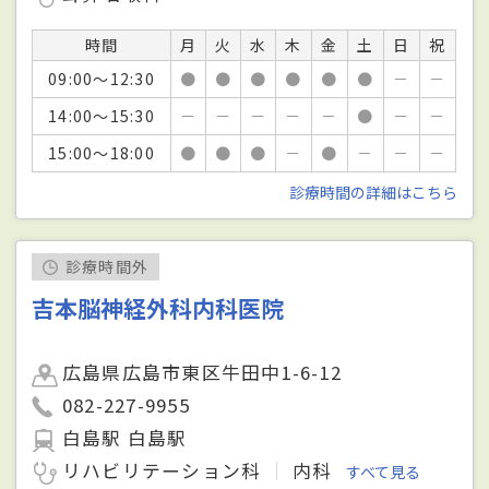
時間
月
火
水
木
金
土
日
祝
09:00～12:30
●
●
●
●
●
●
－
－
14:00～15:30
－
－
－
－
－
●
－
－
15:00～18:00
●
●
●
－
●
－
－
－
診療時間の詳細はこちら
診療時間外
吉本脳神経外科内科医院
広島県広島市東区牛田中1-6-12
082-227-9955
白島駅 白島駅
リハビリテーション科
内科
すべて見る