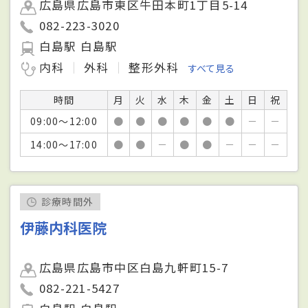
広島県広島市東区牛田本町1丁目5-14
082-223-3020
白島駅 白島駅
内科
外科
整形外科
すべて見る
時間
月
火
水
木
金
土
日
祝
09:00～12:00
●
●
●
●
●
●
－
－
14:00～17:00
●
●
－
●
●
－
－
－
診療時間外
伊藤内科医院
広島県広島市中区白島九軒町15-7
082-221-5427