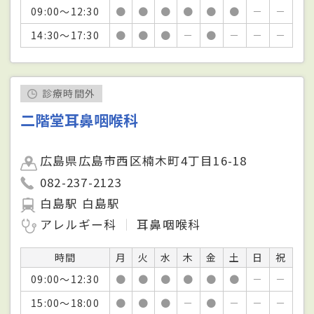
09:00～12:30
●
●
●
●
●
●
－
－
14:30～17:30
●
●
●
－
●
－
－
－
診療時間外
二階堂耳鼻咽喉科
広島県広島市西区楠木町4丁目16-18
082-237-2123
白島駅 白島駅
アレルギー科
耳鼻咽喉科
時間
月
火
水
木
金
土
日
祝
09:00～12:30
●
●
●
●
●
●
－
－
15:00～18:00
●
●
●
－
●
－
－
－