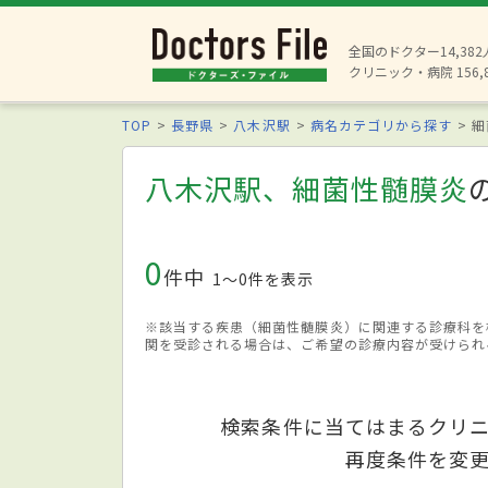
全国のドクター14,38
クリニック・病院 156,
TOP
長野県
八木沢駅
病名カテゴリから探す
細
八木沢駅、細菌性髄膜炎
0
件中
1〜0件を表示
※該当する疾患（細菌性髄膜炎）に関連する診療科を
関を受診される場合は、ご希望の診療内容が受けられ
検索条件に当てはまるクリ
再度条件を変