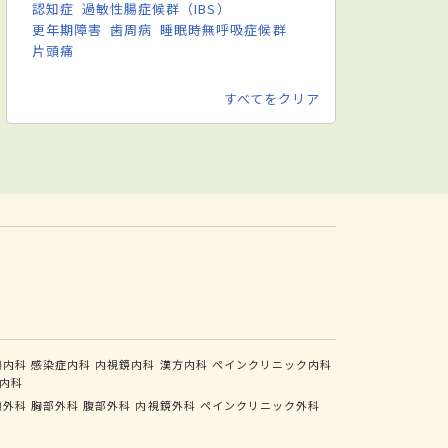
認知症
過敏性腸症候群（IBS）
更年期障害
歯周病
睡眠時無呼吸症候群
片頭痛
すべてをクリア
瘍内科
感染症内科
内視鏡内科
漢方内科
ペインクリニック内科
内科
瘍外科
胸部外科
腹部外科
内視鏡外科
ペインクリニック外科