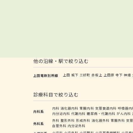
他の沿線・駅で絞り込む
上田
城下
三好町
赤坂上
上田原
寺下
神畑
上田電鉄別所線
診療科目で絞り込む
内科
消化器内科
胃腸内科
気管食道内科
呼吸器内
内科系
内分泌内科
代謝内科
糖尿病・代謝内科
がん内科
外科
整形外科
形成外科
消化器外科
胃腸外科
気
外科系
血管外科
内分泌外科
小児科
小児外科
小児眼科
小児耳鼻咽喉科
小児皮