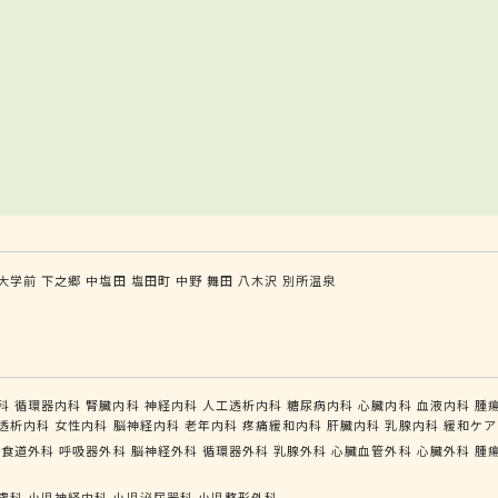
大学前
下之郷
中塩田
塩田町
中野
舞田
八木沢
別所温泉
科
循環器内科
腎臓内科
神経内科
人工透析内科
糖尿病内科
心臓内科
血液内科
腫
透析内科
女性内科
脳神経内科
老年内科
疼痛緩和内科
肝臓内科
乳腺内科
緩和ケア
管食道外科
呼吸器外科
脳神経外科
循環器外科
乳腺外科
心臓血管外科
心臓外科
腫
膚科
小児神経内科
小児泌尿器科
小児整形外科