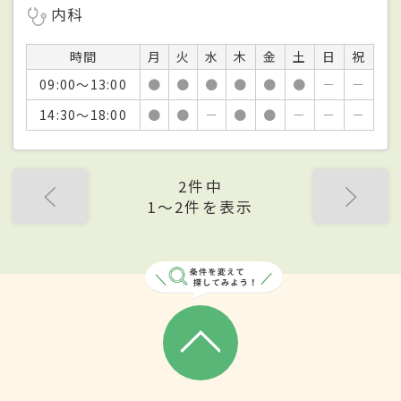
内科
時間
月
火
水
木
金
土
日
祝
09:00～13:00
●
●
●
●
●
●
－
－
14:30～18:00
●
●
－
●
●
－
－
－
2件中
1〜2件を表示