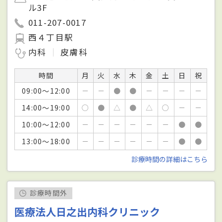
ル3F
011-207-0017
西４丁目駅
内科
皮膚科
時間
月
火
水
木
金
土
日
祝
09:00～12:00
－
－
●
●
－
－
－
－
14:00～19:00
○
●
△
●
△
○
－
－
10:00～12:00
－
－
－
－
－
－
●
●
13:00～18:00
－
－
－
－
－
－
●
●
診療時間の詳細はこちら
診療時間外
医療法人日之出内科クリニック