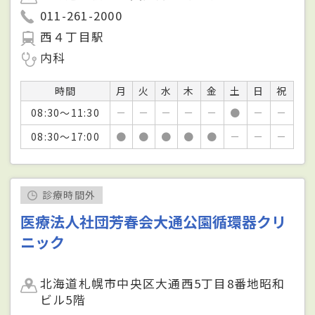
011-261-2000
西４丁目駅
内科
時間
月
火
水
木
金
土
日
祝
08:30～11:30
－
－
－
－
－
●
－
－
08:30～17:00
●
●
●
●
●
－
－
－
診療時間外
医療法人社団芳春会大通公園循環器クリ
ニック
北海道札幌市中央区大通西5丁目8番地昭和
ビル5階