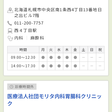
北海道札幌市中央区南1条西4丁目13番地日
之出ビル7階
011-200-7757
西４丁目駅
内科
麻酔科
時間
月
火
水
木
金
土
日
祝
09:00～12:30
●
●
●
●
●
－
－
－
14:00～17:30
●
●
●
●
●
－
－
－
診療時間外
医療法人社団モリタ内科胃腸科クリニッ
ク