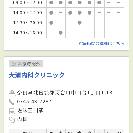
09:00～12:00
●
●
●
●
●
●
－
－
14:00～17:00
●
－
●
●
●
－
－
－
17:30～20:00
●
－
－
●
－
－
－
－
14:30～16:00
－
●
－
－
－
－
－
－
診療時間の詳細はこちら
診療時間外
大浦内科クリニック
奈良県北葛城郡河合町中山台1丁目1-18
0745-43-7287
佐味田川駅
内科
時間
月
火
水
木
金
土
日
祝