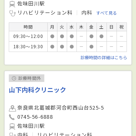
佐味田川駅
リハビリテーション科
内科
すべて見る
時間
月
火
水
木
金
土
日
祝
09:30～12:00
●
●
●
－
●
●
－
－
18:30～19:30
●
●
●
－
●
－
－
－
診療時間の詳細はこちら
診療時間外
山下内科クリニック
奈良県北葛城郡河合町西山台525-5
0745-56-6888
佐味田川駅
内科
リハビリテーション科