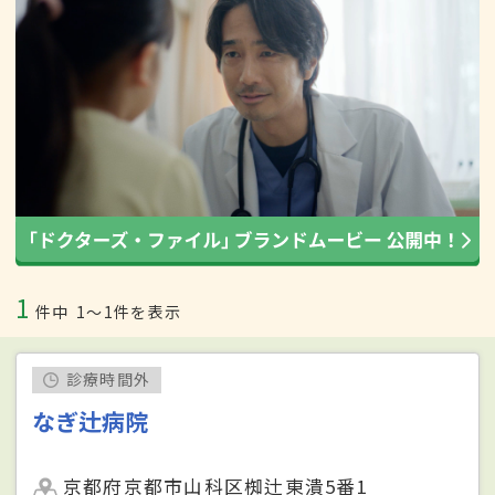
1
件中
1〜1件を表示
診療時間外
なぎ辻病院
京都府京都市山科区椥辻東潰5番1