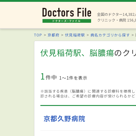
全国のドクター14,38
クリニック・病院 156,
TOP
京都府
伏見稲荷駅
病名カテゴリから探す
伏見稲荷駅、脳膿瘍
のク
1
件中
1〜1件を表示
※該当する疾患（脳膿瘍）に関連する診療科を標榜し
診される場合は、ご希望の診療内容が受けられるかど
京都久野病院