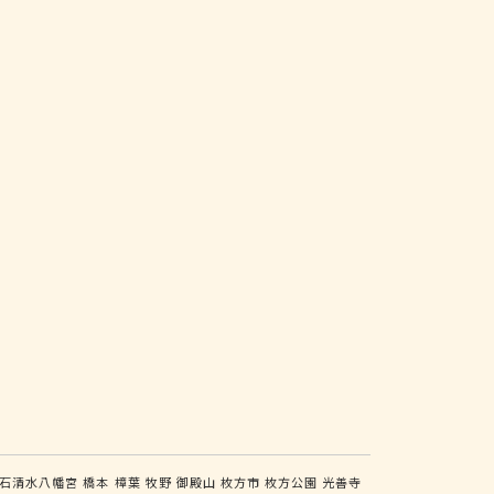
石清水八幡宮
橋本
樟葉
牧野
御殿山
枚方市
枚方公園
光善寺