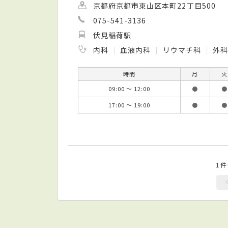
京都府京都市東山区本町22丁目500
075-541-3136
伏見稲荷駅
内科
血液内科
リウマチ科
外
時間
月
火
09:00 ～ 12:00
●
●
17:00 ～ 19:00
●
●
1