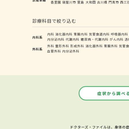
香里園
寝屋川市
萱島
大和田
古川橋
門真市
西三
診療科目で絞り込む
内科
消化器内科
胃腸内科
気管食道内科
呼吸器内科
内科系
内分泌内科
代謝内科
糖尿病・代謝内科
がん内科
透
外科
整形外科
形成外科
消化器外科
胃腸外科
気管
外科系
血管外科
内分泌外科
症状から調べ
ドクターズ・ファイルは、身体の