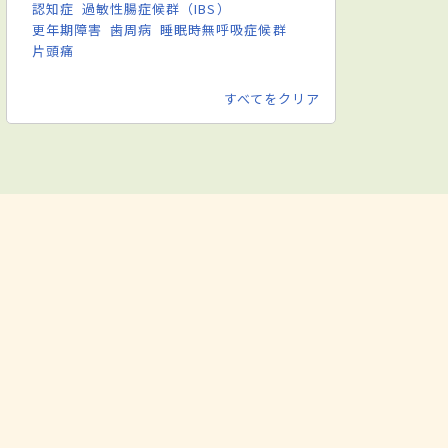
認知症
過敏性腸症候群（IBS）
更年期障害
歯周病
睡眠時無呼吸症候群
片頭痛
すべてをクリア