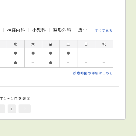
科
神経内科
小児科
整形外科
皮膚科
リハビリテーシ
すべて見る
水
木
金
土
日
祝
●
●
●
●
－
－
●
－
●
－
－
－
診療時間の詳細はこちら
件中1～1件を表示
1