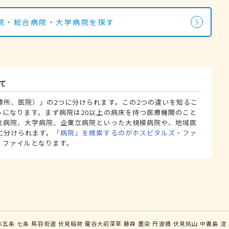
院・総合病院・大学病院を探す
て
療所、医院）」の2つに分けられます。この2つの違いを知るこ
うになります。まず病院は20以上の病床を持つ医療機関のこと
立病院、大学病院、企業立病院といった大規模病院や、地域医
に分けられます。
「病院」を検索するのがホスピタルズ・ファ
・ファイルとなります。
水五条
七条
鳥羽街道
伏見稲荷
龍谷大前深草
藤森
墨染
丹波橋
伏見桃山
中書島
淀