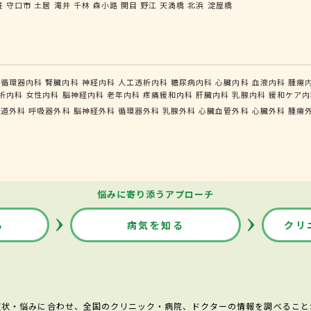
荘
守口市
土居
滝井
千林
森小路
関目
野江
天満橋
北浜
淀屋橋
循環器内科
腎臓内科
神経内科
人工透析内科
糖尿病内科
心臓内科
血液内科
腫瘍
析内科
女性内科
脳神経内科
老年内科
疼痛緩和内科
肝臓内科
乳腺内科
緩和ケア内
食道外科
呼吸器外科
脳神経外科
循環器外科
乳腺外科
心臓血管外科
心臓外科
腫瘍
悩みに寄り添うアプローチ
る
病気を知る
クリ
症状・悩みに合わせ、全国のクリニック・病院、ドクターの情報を調べること