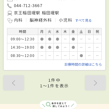
044-712-3667
京王稲田堤駅 稲田堤駅
内科
脳神経外科
小児科
すべて見る
時間
月
火
水
木
金
土
日
祝
09:00～12:30
●
●
●
－
●
－
－
－
14:30～19:00
●
●
●
－
●
－
－
－
08:30～12:00
－
－
－
－
－
●
－
－
診療時間の詳細はこちら
1件中
1〜1件を表示