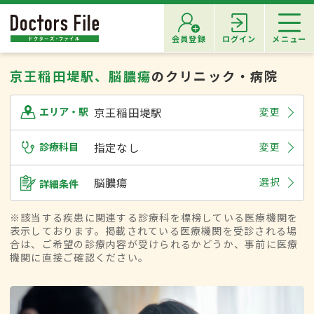
会員登録
ログイン
メニュー
京王稲田堤駅、脳膿瘍
のクリニック・病院
京王稲田堤駅
変更
エリア・駅
診療科目
指定なし
変更
脳膿瘍
選択
詳細条件
※該当する疾患に関連する診療科を標榜している医療機関を
表示しております。掲載されている医療機関を受診される場
合は、ご希望の診療内容が受けられるかどうか、事前に医療
機関に直接ご確認ください。