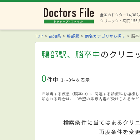
全国のドクター14,38
クリニック・病院 156,
TOP
高知県
鴨部駅
病名カテゴリから探す
脳卒
鴨部駅、脳卒中
のクリニ
0
件中
1〜0件を表示
※該当する疾患（脳卒中）に関連する診療科を標榜し
診される場合は、ご希望の診療内容が受けられるかど
検索条件に当てはまるクリ
再度条件を変