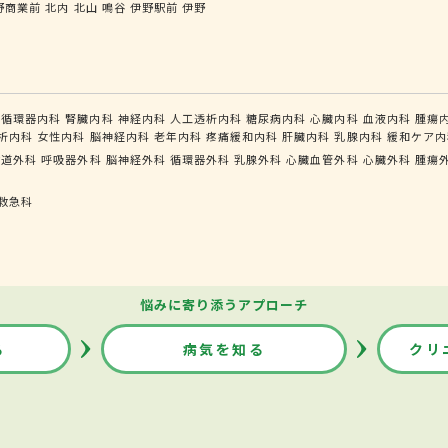
野商業前
北内
北山
鳴谷
伊野駅前
伊野
循環器内科
腎臓内科
神経内科
人工透析内科
糖尿病内科
心臓内科
血液内科
腫瘍
析内科
女性内科
脳神経内科
老年内科
疼痛緩和内科
肝臓内科
乳腺内科
緩和ケア内
食道外科
呼吸器外科
脳神経外科
循環器外科
乳腺外科
心臓血管外科
心臓外科
腫瘍
救急科
悩みに寄り添うアプローチ
る
病気を知る
クリ