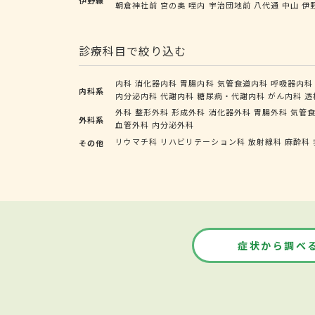
朝倉神社前
宮の奥
咥内
宇治団地前
八代通
中山
伊
診療科目で絞り込む
内科
消化器内科
胃腸内科
気管食道内科
呼吸器内科
内科系
内分泌内科
代謝内科
糖尿病・代謝内科
がん内科
透
外科
整形外科
形成外科
消化器外科
胃腸外科
気管
外科系
血管外科
内分泌外科
リウマチ科
リハビリテーション科
放射線科
麻酔科
その他
症状から調べ