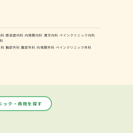
内科
感染症内科
内視鏡内科
漢方内科
ペインクリニック内科
科
外科
胸部外科
腹部外科
内視鏡外科
ペインクリニック外科
ニック・病院を探す