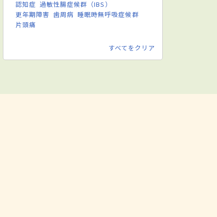
認知症
過敏性腸症候群（IBS）
更年期障害
歯周病
睡眠時無呼吸症候群
片頭痛
すべてをクリア