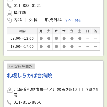
011-883-0121
福住駅
内科
外科
形成外科
すべて見る
時間
月
火
水
木
金
土
日
祝
09:00～12:00
●
●
●
●
●
●
－
－
13:00～17:00
●
●
●
●
●
－
－
－
診療時間外
札幌しらかば台病院
北海道札幌市豊平区月寒東2条18丁目7番26
号
011-852-8866