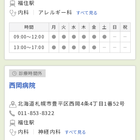
福住駅
内科
アレルギー科
すべて見る
時間
月
火
水
木
金
土
日
祝
09:00～12:00
●
●
●
●
●
●
－
－
13:00～17:00
●
●
●
●
●
－
－
－
診療時間外
西岡病院
北海道札幌市豊平区西岡4条4丁目1番52号
011-853-8322
福住駅
内科
神経内科
すべて見る