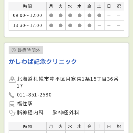
時間
月
火
水
木
金
土
日
祝
09:00～12:00
●
●
●
●
●
●
－
－
13:30～17:00
●
●
●
●
●
－
－
－
診療時間外
かしわば記念クリニック
北海道札幌市豊平区月寒東1条15丁目36番
17
011-851-2580
福住駅
脳神経内科
脳神経外科
時間
月
火
水
木
金
土
日
祝