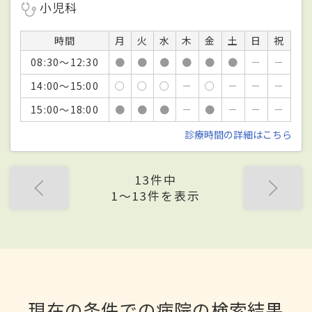
小児科
時間
月
火
水
木
金
土
日
祝
08:30～12:30
●
●
●
●
●
●
－
－
14:00～15:00
○
○
○
－
○
－
－
－
15:00～18:00
●
●
●
－
●
－
－
－
診療時間の詳細はこちら
13件中
1〜13件を表示
現在の条件での病院の検索結果