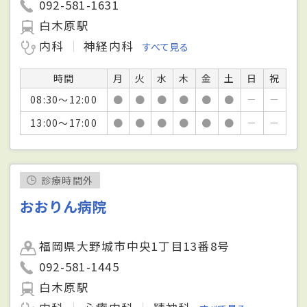
092-581-1631
白木原駅
内科
神経内科
すべて見る
時間
月
火
水
木
金
土
日
祝
08:30～12:00
●
●
●
●
●
●
－
－
13:00～17:00
●
●
●
●
●
●
－
－
診療時間外
おおりん病院
福岡県大野城市中央1丁目13番8号
092-581-1445
白木原駅