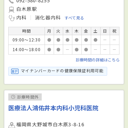
092-580-8255
白木原駅
内科
消化器内科
すべて見る
時間
月
火
水
木
金
土
日
祝
09:00～12:30
●
●
●
●
●
●
－
－
14:00～18:00
●
●
－
●
●
－
－
－
診療時間の詳細はこちら
マイナンバーカードの健康保険証利用可能
診療時間外
医療法人鴻佑井本内科小児科医院
福岡県大野城市白木原3-8-16