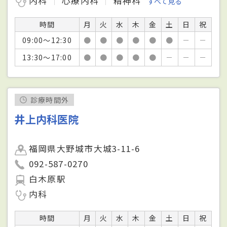
内科
心療内科
精神科
すべて見る
時間
月
火
水
木
金
土
日
祝
09:00～12:30
●
●
●
●
●
●
－
－
13:30～17:00
●
●
●
●
●
－
－
－
診療時間外
井上内科医院
福岡県大野城市大城3-11-6
092-587-0270
白木原駅
内科
時間
月
火
水
木
金
土
日
祝