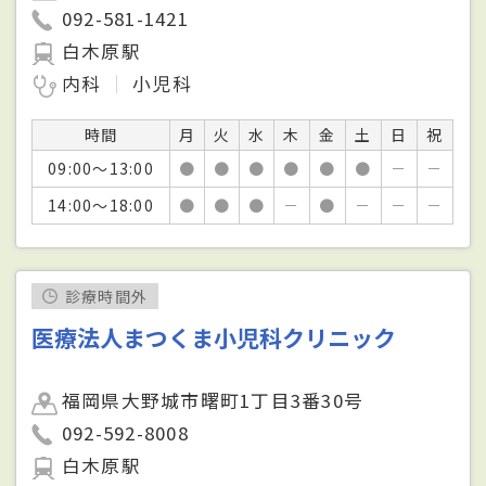
092-581-1421
白木原駅
内科
小児科
時間
月
火
水
木
金
土
日
祝
09:00～13:00
●
●
●
●
●
●
－
－
14:00～18:00
●
●
●
－
●
－
－
－
診療時間外
医療法人まつくま小児科クリニック
福岡県大野城市曙町1丁目3番30号
092-592-8008
白木原駅