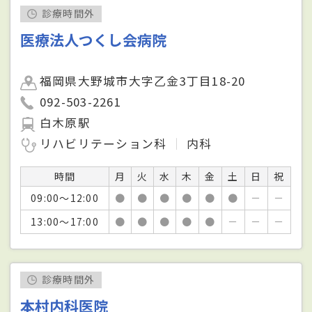
診療時間外
医療法人つくし会病院
福岡県大野城市大字乙金3丁目18-20
092-503-2261
白木原駅
リハビリテーション科
内科
時間
月
火
水
木
金
土
日
祝
09:00～12:00
●
●
●
●
●
●
－
－
13:00～17:00
●
●
●
●
●
－
－
－
診療時間外
本村内科医院