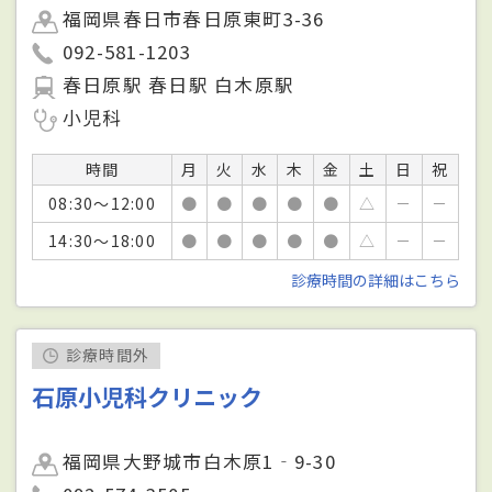
福岡県春日市春日原東町3-36
092-581-1203
春日原駅 春日駅 白木原駅
小児科
時間
月
火
水
木
金
土
日
祝
08:30～12:00
●
●
●
●
●
△
－
－
14:30～18:00
●
●
●
●
●
△
－
－
診療時間の詳細はこちら
診療時間外
石原小児科クリニック
福岡県大野城市白木原1‐9-30