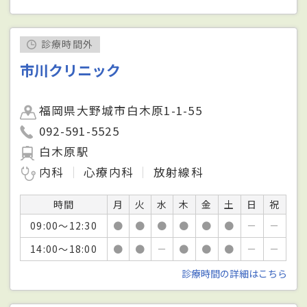
診療時間外
市川クリニック
福岡県大野城市白木原1-1-55
092-591-5525
白木原駅
内科
心療内科
放射線科
時間
月
火
水
木
金
土
日
祝
09:00～12:30
●
●
●
●
●
●
－
－
14:00～18:00
●
●
－
●
●
●
－
－
診療時間の詳細はこちら