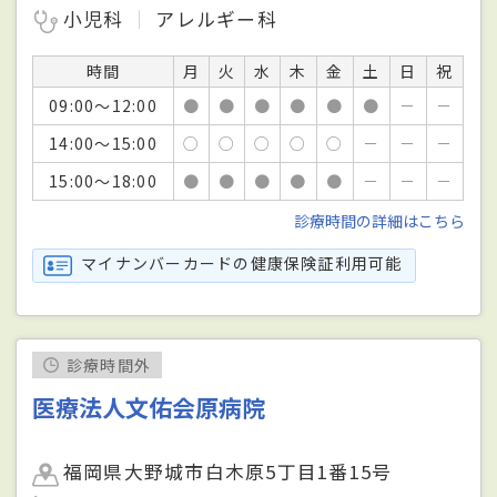
小児科
アレルギー科
時間
月
火
水
木
金
土
日
祝
09:00～12:00
●
●
●
●
●
●
－
－
14:00～15:00
○
○
○
○
○
－
－
－
15:00～18:00
●
●
●
●
●
－
－
－
診療時間の詳細はこちら
マイナンバーカードの健康保険証利用可能
診療時間外
医療法人文佑会原病院
福岡県大野城市白木原5丁目1番15号