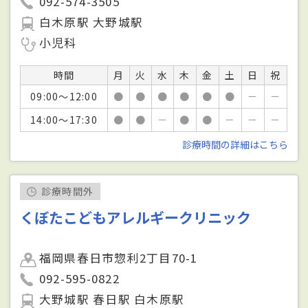
092-574-3505
白木原駅 大野城駅
小児科
時間
月
火
水
木
金
土
日
祝
09:00～12:00
●
●
●
●
●
●
－
－
14:00～17:30
●
●
－
●
●
－
－
－
診療時間の詳細はこちら
診療時間外
くぼたこどもアレルギークリニック
福岡県春日市惣利2丁目70-1
092-595-0822
大野城駅 春日駅 白木原駅