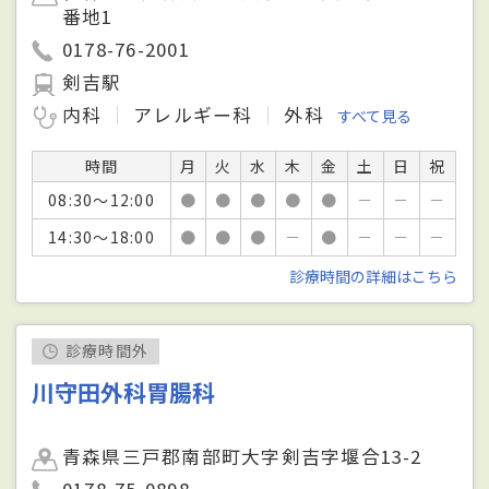
番地1
0178-76-2001
剣吉駅
内科
アレルギー科
外科
すべて見る
時間
月
火
水
木
金
土
日
祝
08:30～12:00
●
●
●
●
●
－
－
－
14:30～18:00
●
●
●
－
●
－
－
－
診療時間の詳細はこちら
診療時間外
川守田外科胃腸科
青森県三戸郡南部町大字剣吉字堰合13-2
0178-75-0898