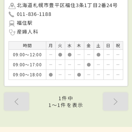
北海道札幌市豊平区福住3条1丁目2番24号
011-836-1188
福住駅
産婦人科
時間
月
火
水
木
金
土
日
祝
09:00～12:00
－
●
●
－
－
●
－
－
09:00～17:00
－
－
－
－
●
－
－
－
09:00～18:00
●
－
－
●
－
－
－
－
1件中
1〜1件を表示