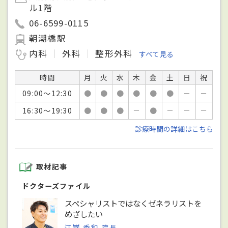
ル1階
06-6599-0115
朝潮橋駅
内科
外科
整形外科
すべて見る
時間
月
火
水
木
金
土
日
祝
09:00～12:30
●
●
●
●
●
●
－
－
16:30～19:30
●
●
●
－
●
－
－
－
診療時間の詳細はこちら
取材記事
ドクターズファイル
スペシャリストではなくゼネラリストを
めざしたい
江嵜 秀和 院長