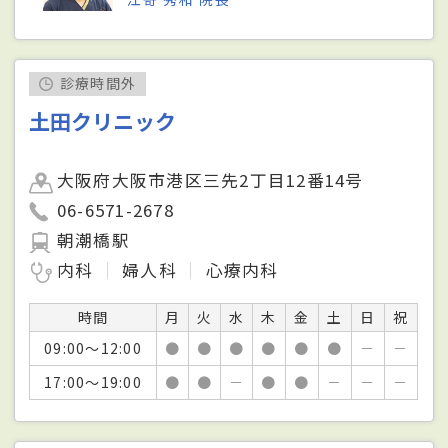
診療時間外
土田クリニック
大阪府大阪市港区三先2丁目12番14号
06-6571-2678
朝潮橋駅
内科
婦人科
心療内科
時間
月
火
水
木
金
土
日
祝
09:00～12:00
●
●
●
●
●
●
－
－
17:00～19:00
●
●
－
●
●
－
－
－