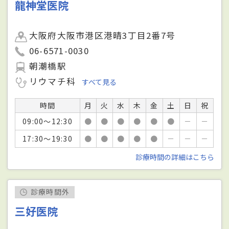
龍神堂医院
大阪府大阪市港区港晴3丁目2番7号
06-6571-0030
朝潮橋駅
リウマチ科
すべて見る
時間
月
火
水
木
金
土
日
祝
09:00～12:30
●
●
●
●
●
●
－
－
17:30～19:30
●
●
●
●
●
－
－
－
診療時間の詳細はこちら
診療時間外
三好医院