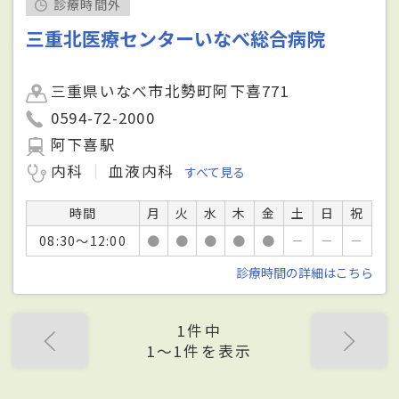
診療時間外
三重北医療センターいなべ総合病院
三重県いなべ市北勢町阿下喜771
0594-72-2000
阿下喜駅
内科
血液内科
すべて見る
時間
月
火
水
木
金
土
日
祝
08:30～12:00
●
●
●
●
●
－
－
－
診療時間の詳細はこちら
1件中
1〜1件を表示