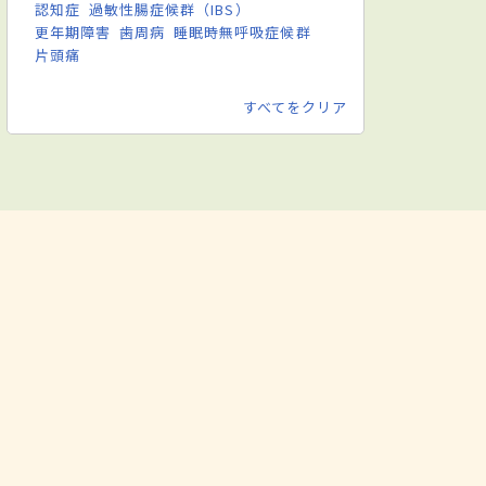
認知症
過敏性腸症候群（IBS）
更年期障害
歯周病
睡眠時無呼吸症候群
片頭痛
すべてをクリア