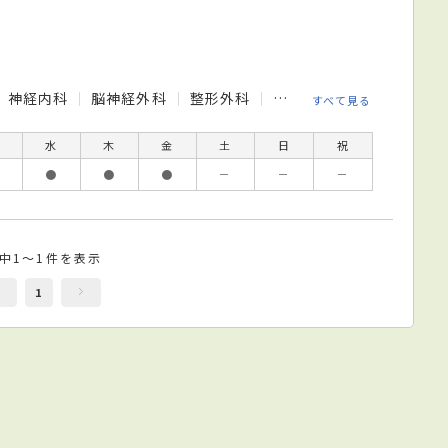
神経内科
脳神経外科
整形外科
皮膚科
泌尿器科
眼
すべて見る
水
木
金
土
日
祝
●
●
●
－
－
－
件中1～1件を表示
1