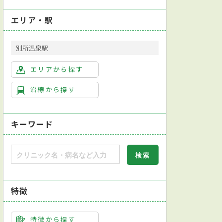
エリア・駅
別所温泉駅
科
耳鼻咽喉科
リハビリテーション科
放射線科
歯科
エリアから探す
沿線から探す
キーワード
特徴
特徴から探す