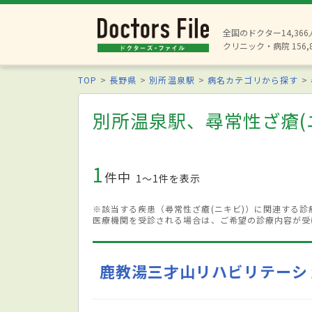
全国のドクター14,36
クリニック・病院 156,
TOP
長野県
別所温泉駅
病名カテゴリから探す
別所温泉駅、尋常性ざ瘡(
1
件中
1〜1件を表示
※該当する疾患（尋常性ざ瘡(ニキビ)）に関連する
医療機関を受診される場合は、ご希望の診療内容が受
鹿教湯三才山リハビリテーシ