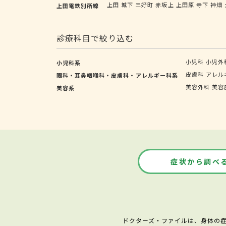
上田
城下
三好町
赤坂上
上田原
寺下
神畑
上田電鉄別所線
診療科目で絞り込む
小児科
小児外
小児科系
皮膚科
アレル
眼科・耳鼻咽喉科・皮膚科・アレルギー科系
美容外科
美容
美容系
症状から調べ
ドクターズ・ファイルは、身体の