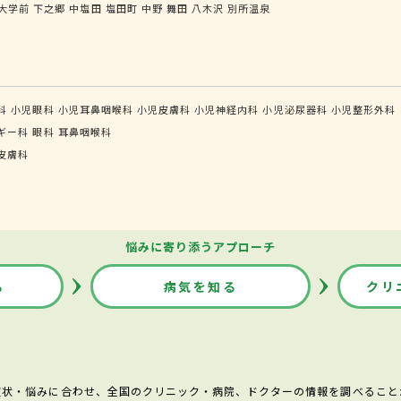
大学前
下之郷
中塩田
塩田町
中野
舞田
八木沢
別所温泉
科
小児眼科
小児耳鼻咽喉科
小児皮膚科
小児神経内科
小児泌尿器科
小児整形外科
ギー科
眼科
耳鼻咽喉科
皮膚科
悩みに寄り添うアプローチ
る
病気を知る
クリ
症状・悩みに合わせ、全国のクリニック・病院、ドクターの情報を調べること