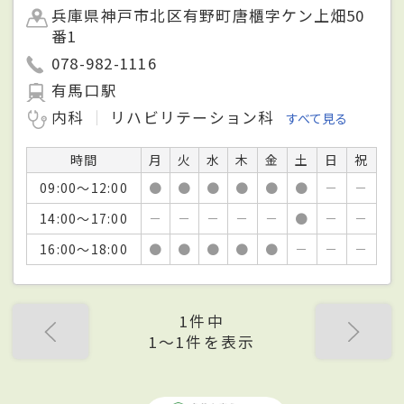
兵庫県神戸市北区有野町唐櫃字ケン上畑50
番1
078-982-1116
有馬口駅
内科
リハビリテーション科
すべて見る
時間
月
火
水
木
金
土
日
祝
09:00～12:00
●
●
●
●
●
●
－
－
14:00～17:00
－
－
－
－
－
●
－
－
16:00～18:00
●
●
●
●
●
－
－
－
1件中
1〜1件を表示