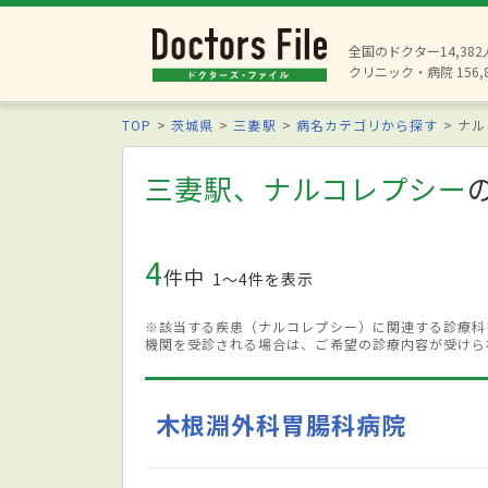
全国のドクター14,38
クリニック・病院 156,
TOP
茨城県
三妻駅
病名カテゴリから探す
ナル
三妻駅、ナルコレプシー
4
件中
1〜4件を表示
※該当する疾患（ナルコレプシー）に関連する診療科
機関を受診される場合は、ご希望の診療内容が受けら
木根淵外科胃腸科病院