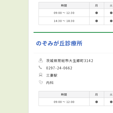
時間
月
火
09:00 ～ 12:30
●
●
14:30 ～ 18:30
●
●
のぞみが丘診療所
茨城県常総市大生郷町3142
0297-24-0662
三妻駅
内科
時間
月
火
09:00 ～ 12:00
●
●