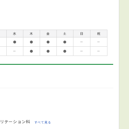
水
木
金
土
日
祝
●
●
●
●
－
－
－
●
●
●
－
－
リテーション科
すべて見る