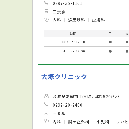
0297-35-1161
三妻駅
内科
泌尿器科
皮膚科
時間
月
火
08:30 ～ 12:30
●
●
14:00 ～ 18:00
●
●
大塚クリニック
茨城県常総市中妻町北浦2620番地
0297-20-2400
三妻駅
内科
脳神経外科
小児科
リハビ