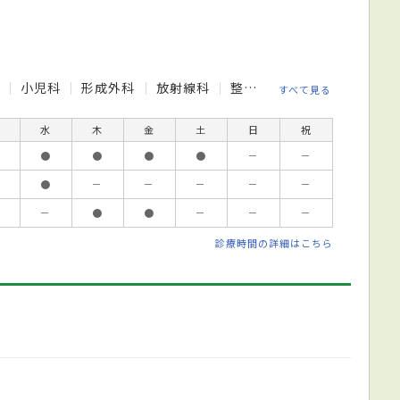
科
小児科
形成外科
放射線科
整形外科
泌尿器科
消
すべて見る
水
木
金
土
日
祝
●
●
●
●
－
－
●
－
－
－
－
－
－
●
●
－
－
－
診療時間の詳細はこちら