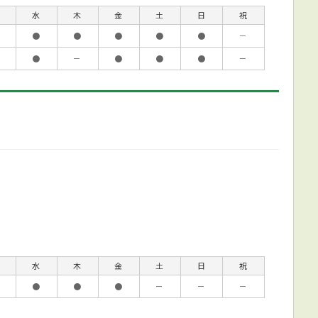
水
木
金
土
日
祝
●
●
●
●
●
－
●
－
●
●
●
－
水
木
金
土
日
祝
●
●
●
－
－
－