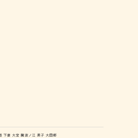
道
下妻
大宝
騰波ノ江
黒子
大田郷