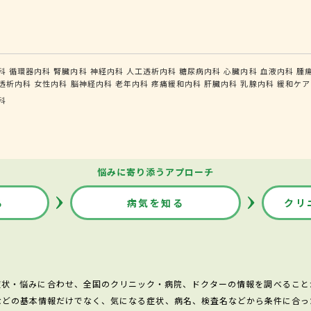
科
循環器内科
腎臓内科
神経内科
人工透析内科
糖尿病内科
心臓内科
血液内科
腫
透析内科
女性内科
脳神経内科
老年内科
疼痛緩和内科
肝臓内科
乳腺内科
緩和ケア
科
悩みに寄り添うアプローチ
る
病気を知る
クリ
症状・悩みに合わせ、全国のクリニック・病院、ドクターの情報を調べること
などの基本情報だけでなく、気になる症状、病名、検査名などから条件に合っ