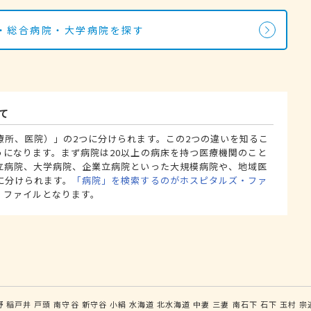
・総合病院・大学病院を探す
て
療所、医院）」の2つに分けられます。この2つの違いを知るこ
うになります。まず病院は20以上の病床を持つ医療機関のこと
立病院、大学病院、企業立病院といった大規模病院や、地域医
に分けられます。
「病院」を検索するのがホスピタルズ・ファ
・ファイルとなります。
野
稲戸井
戸頭
南守谷
新守谷
小絹
水海道
北水海道
中妻
三妻
南石下
石下
玉村
宗