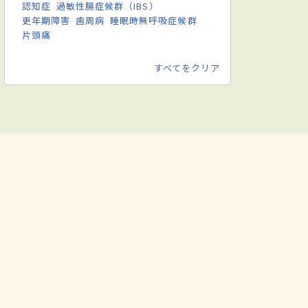
認知症
過敏性腸症候群（IBS）
更年期障害
歯周病
睡眠時無呼吸症候群
片頭痛
すべてをクリア