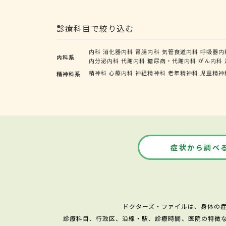
診療科目で絞り込む
内科
消化器内科
胃腸内科
気管食道内科
呼吸器内
内科系
内分泌内科
代謝内科
糖尿病・代謝内科
がん内科
精神科
心療内科
神経精神科
老年精神科
児童精神
精神科系
症状から調べ
ドクターズ・ファイルは、身体の
診療科目、行政区、沿線・駅、診療時間、医院の特徴