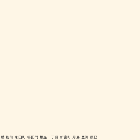
川橋
麹町
永田町
桜田門
銀座一丁目
新富町
月島
豊洲
辰巳