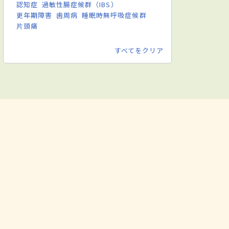
認知症
過敏性腸症候群（IBS）
更年期障害
歯周病
睡眠時無呼吸症候群
片頭痛
すべてをクリア