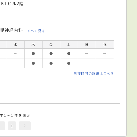
KTビル2階
児神経内科
すべて見る
水
木
金
土
日
祝
－
●
●
●
－
－
－
●
●
●
－
－
診療時間の詳細はこちら
件中1～1件を表示
1