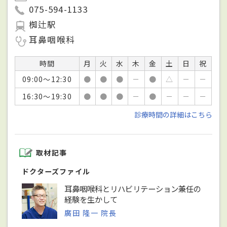
075-594-1133
椥辻駅
耳鼻咽喉科
時間
月
火
水
木
金
土
日
祝
09:00～12:30
●
●
●
－
●
△
－
－
16:30～19:30
●
●
●
－
●
－
－
－
診療時間の詳細はこちら
取材記事
ドクターズファイル
耳鼻咽喉科とリハビリテーション兼任の
経験を生かして
廣田 隆一 院長