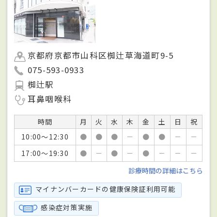
京都府京都市山科区椥辻草海道町9-5
075-593-0933
椥辻駅
耳鼻咽喉科
時間
月
火
水
木
金
土
日
祝
10:00～12:30
●
●
●
－
●
●
－
－
17:00～19:30
●
－
●
－
●
－
－
－
診療時間の詳細はこちら
マイナンバーカードの健康保険証利用可能
感染症対策実施