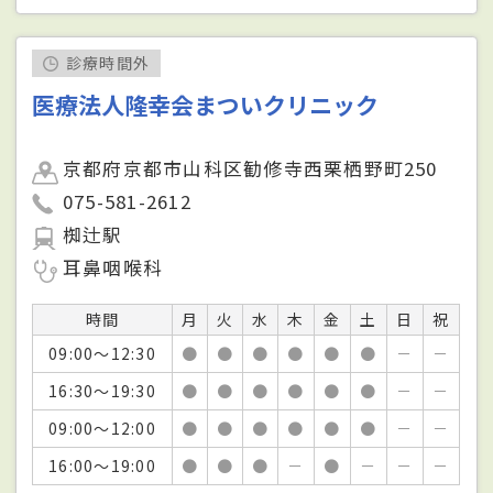
診療時間外
医療法人隆幸会まついクリニック
京都府京都市山科区勧修寺西栗栖野町250
075-581-2612
椥辻駅
耳鼻咽喉科
時間
月
火
水
木
金
土
日
祝
09:00～12:30
●
●
●
●
●
●
－
－
16:30～19:30
●
●
●
●
●
●
－
－
09:00～12:00
●
●
●
●
●
●
－
－
16:00～19:00
●
●
●
－
●
－
－
－