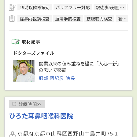
19時以降診療可
バリアフリー対応
駅徒歩5分圏内
予
経鼻内視鏡検査
血清学的検査
鼓膜聴力検査
喉頭鏡検査
取材記事
ドクターズファイル
開業以来の積み重ねを糧に「人心一新」
の思いで移転
服部 阿紀彦 院長
診療時間外
ひろた耳鼻咽喉科医院
京都府京都市山科区西野山中鳥井町75-1