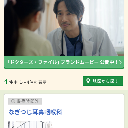
4
地図から探す
件中
1〜4件を表示
診療時間外
なぎつじ耳鼻咽喉科