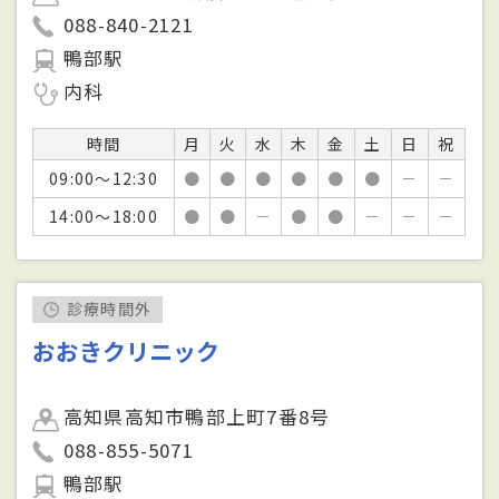
088-840-2121
鴨部駅
内科
時間
月
火
水
木
金
土
日
祝
09:00～12:30
●
●
●
●
●
●
－
－
14:00～18:00
●
●
－
●
●
－
－
－
診療時間外
おおきクリニック
高知県高知市鴨部上町7番8号
088-855-5071
鴨部駅