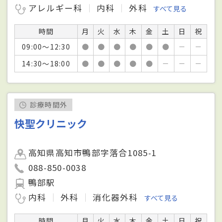
アレルギー科
内科
外科
すべて見る
時間
月
火
水
木
金
土
日
祝
09:00～12:30
●
●
●
●
●
●
－
－
14:30～18:00
●
●
●
●
●
－
－
－
診療時間外
快聖クリニック
高知県高知市鴨部字落合1085-1
088-850-0038
鴨部駅
内科
外科
消化器外科
すべて見る
時間
月
火
水
木
金
土
日
祝