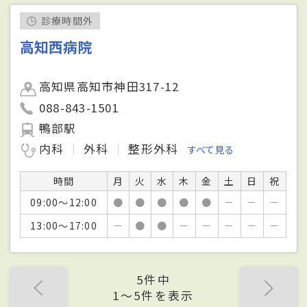
診療時間外
高知西病院
高知県高知市神田317-12
088-843-1501
鴨部駅
内科
外科
整形外科
すべて見る
時間
月
火
水
木
金
土
日
祝
09:00～12:00
●
●
●
●
●
－
－
－
13:00～17:00
－
●
●
－
－
－
－
－
5件中
1〜5件を表示