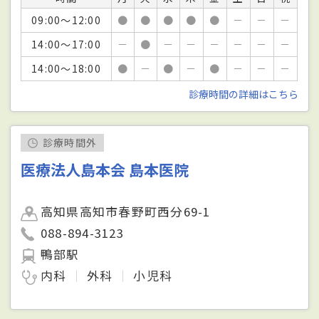
09:00～12:00
●
●
●
●
●
－
－
－
14:00～17:00
－
●
－
－
－
－
－
－
14:00～18:00
●
－
●
－
●
－
－
－
診療時間の詳細はこちら
診療時間外
医療法人島本会 島本医院
高知県高知市春野町西分69-1
088-894-3123
鴨部駅
内科
外科
小児科