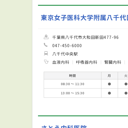
東京女子医科大学附属八千代
千葉県八千代市大和田新田477-96
047-450-6000
八千代中央駅
血液内科
呼吸器内科
腎臓内科
時間
月
火
08:30 ～ 11:30
●
●
13:00 ～ 15:30
●
●
さとう内科医院