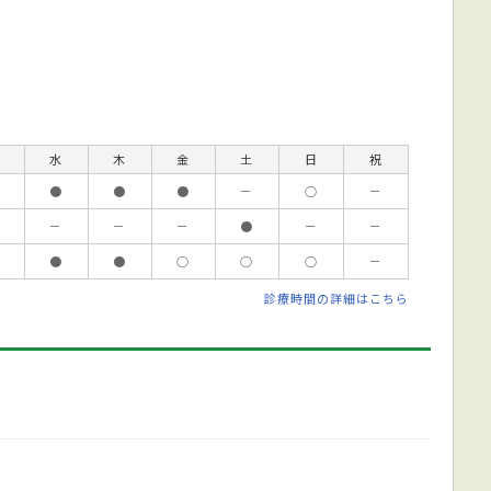
水
木
金
土
日
祝
●
●
●
－
○
－
－
－
－
●
－
－
●
●
○
○
○
－
診療時間の詳細はこちら