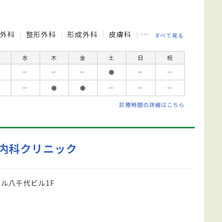
経外科
整形外科
形成外科
皮膚科
泌尿器科
眼科
耳
すべて見る
水
木
金
土
日
祝
－
－
－
●
－
－
－
●
●
－
－
－
診療時間の詳細はこちら
内科クリニック
グル八千代ビル1F