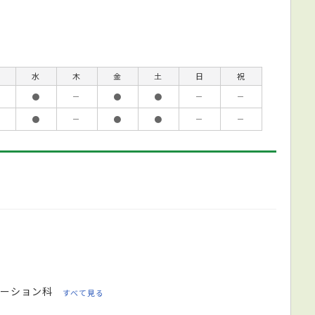
水
木
金
土
日
祝
●
－
●
●
－
－
●
－
●
●
－
－
ーション科
すべて見る