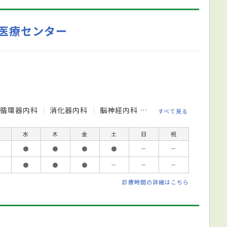
医療センター
循環器内科
消化器内科
脳神経内科
リウマチ科
消化器
すべて見る
水
木
金
土
日
祝
●
●
●
●
－
－
●
●
●
－
－
－
診療時間の詳細はこちら