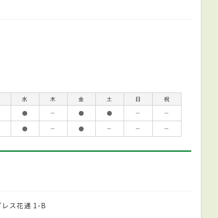
水
木
金
土
日
祝
●
－
●
●
－
－
●
－
●
－
－
－
レス花通 1-B