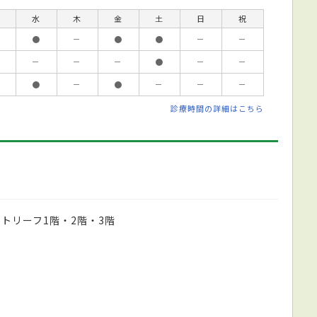
水
木
金
土
日
祝
●
－
●
●
－
－
－
－
－
●
－
－
●
－
●
－
－
－
診療時間の詳細はこちら
イトリーフ1階・2階・3階