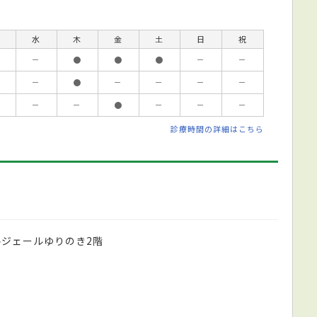
水
木
金
土
日
祝
－
●
●
●
－
－
－
●
－
－
－
－
－
－
●
－
－
－
診療時間の詳細はこちら
ルジェールゆりのき2階