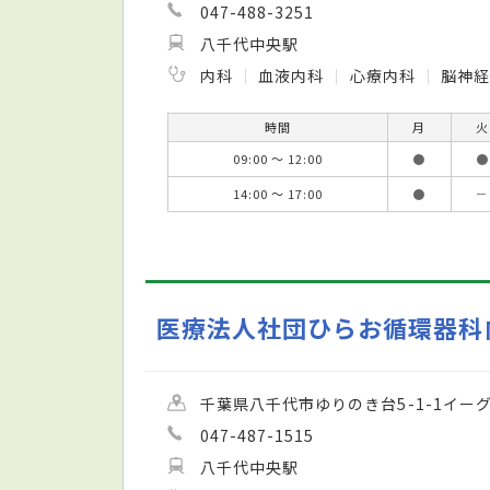
047-488-3251
八千代中央駅
内科
血液内科
心療内科
脳神
時間
月
火
09:00 ～ 12:00
●
●
14:00 ～ 17:00
●
－
医療法人社団ひらお循環器科
千葉県八千代市ゆりのき台5-1-1イー
047-487-1515
八千代中央駅