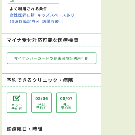
よく利用される条件
女性医師在籍
キッズスペースあり
鼻咽喉科
リハビリテーション科
歯科
歯科口腔外科
呼吸
19時以降診療可
訪問診療可
マイナ受付対応可能な医療機関
マイナンバーカードの健康保険証利用可能
予約できるクリニック・病院
08/06
08/07
今日
明日
ネット
予約可
予約可
予約可
診療曜日・時間