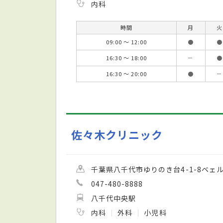
内科
時間
月
火
09:00 ～ 12:00
●
●
16:30 ～ 18:00
－
●
16:30 ～ 20:00
●
－
佐々木クリニック
千葉県八千代市ゆりのき台4-1-8ベェ
047-480-8888
八千代中央駅
内科
外科
小児科