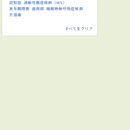
認知症
過敏性腸症候群（IBS）
更年期障害
歯周病
睡眠時無呼吸症候群
片頭痛
すべてをクリア