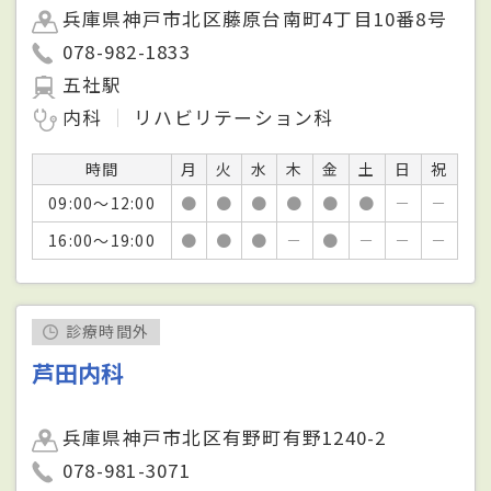
兵庫県神戸市北区藤原台南町4丁目10番8号
078-982-1833
五社駅
内科
リハビリテーション科
時間
月
火
水
木
金
土
日
祝
09:00～12:00
●
●
●
●
●
●
－
－
16:00～19:00
●
●
●
－
●
－
－
－
診療時間外
芦田内科
兵庫県神戸市北区有野町有野1240-2
078-981-3071