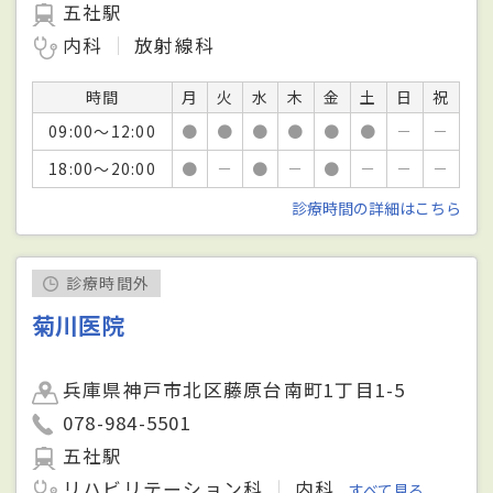
五社駅
内科
放射線科
時間
月
火
水
木
金
土
日
祝
09:00～12:00
●
●
●
●
●
●
－
－
18:00～20:00
●
－
●
－
●
－
－
－
診療時間の詳細はこちら
診療時間外
菊川医院
兵庫県神戸市北区藤原台南町1丁目1-5
078-984-5501
五社駅
リハビリテーション科
内科
すべて見る