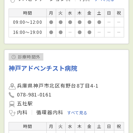
時間
月
火
水
木
金
土
日
祝
09:00～12:00
●
●
●
●
●
●
－
－
16:00～19:00
●
●
－
●
●
－
－
－
診療時間外
神戸アドベンチスト病院
兵庫県神戸市北区有野台8丁目4-1
078-981-0161
五社駅
内科
循環器内科
すべて見る
時間
月
火
水
木
金
土
日
祝